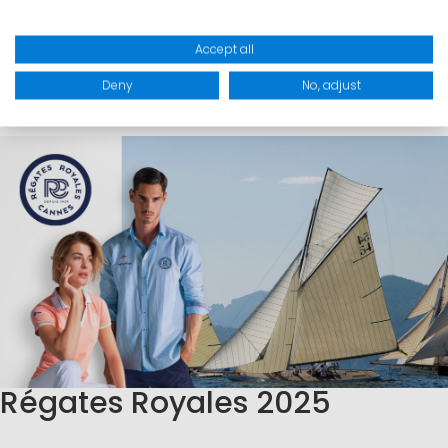
by
Marinepool
Accept all
Team
Deny
No, adjust
Régates Royales 2025