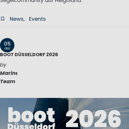
Segelcommunity auf Helgoland.
News
Events
05
dez
BOOT DÜSSELDORF 2026
by
Marinepool
Team