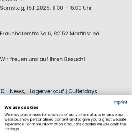
Samstag, 15.11.2025: 11:00 – 16:00 Uhr
Fraunhoferstraße 6, 82152 Martinsried
Wir freuen uns auf Ihren Besuch!
News
Lagerverkauf | Outletdays
Imprint
We use cookies
We may place these for analysis of our visitor data, to improve our
28
website, show personalised content and to give you a great website
aug
experience. For more information about the cookies we use open the
REGATES ROYALES 2025
settings.