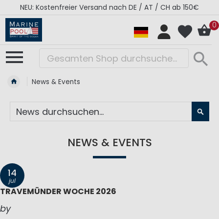
RÉGATES ROYALES Kollektion - Super Sale
0
News & Events
SU
NEWS & EVENTS
14
jul
TRAVEMÜNDER WOCHE 2026
by