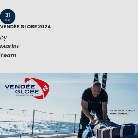
31
okt
VENDÉE GLOBE 2024
by
Marinepool
Team