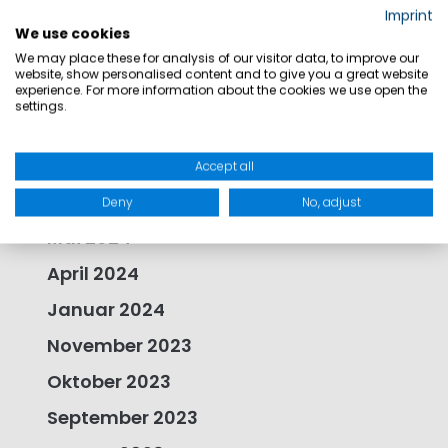
Imprint
Oktober 2025
We use cookies
August 2025
We may place these for analysis of our visitor data, to improve our
website, show personalised content and to give you a great website
April 2025
experience. For more information about the cookies we use open the
settings.
Dezember 2024
Oktober 2024
Accept all
September 2024
Deny
No, adjust
Mai 2024
April 2024
Januar 2024
November 2023
Oktober 2023
September 2023