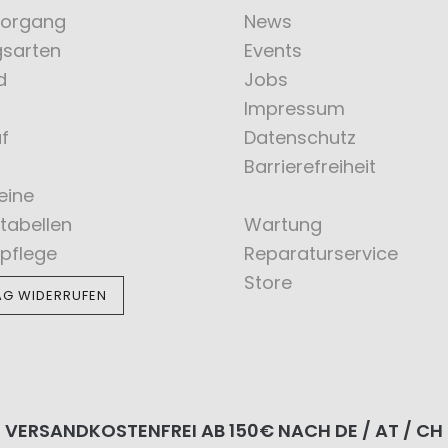
vorgang
News
gsarten
Events
d
Jobs
Impressum
f
Datenschutz
Barrierefreiheit
eine
tabellen
Wartung
pflege
Reparaturservice
Store
AG WIDERRUFEN
VERSANDKOSTENFREI AB 150€ NACH DE / AT / CH