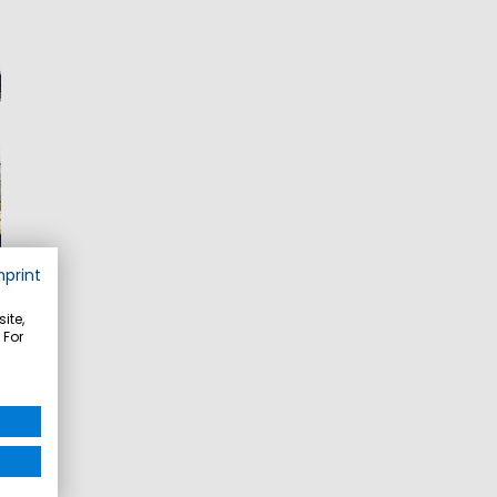
mprint
ite,
 For