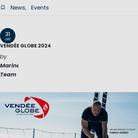
News
Events
31
okt
VENDÉE GLOBE 2024
by
Marinepool
Team