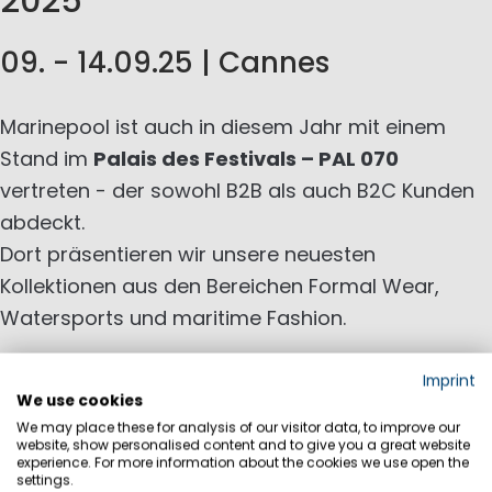
2025
09. - 14.09.25 | Cannes
Marinepool ist auch in diesem Jahr mit einem
Stand im
Palais des Festivals – PAL 070
vertreten - der sowohl B2B als auch B2C Kunden
abdeckt.
Dort präsentieren wir unsere neuesten
Kollektionen aus den Bereichen Formal Wear,
Watersports und maritime Fashion.
Das Cannes Yachting Festival gehört zu den
Imprint
größten europäischen Veranstaltungen der
We use cookies
Branche. Mehr als 600 Aussteller stellen ihre
We may place these for analysis of our visitor data, to improve our
website, show personalised content and to give you a great website
Produkte vor und über 650 Boote sind im Vieux
experience. For more information about the cookies we use open the
settings.