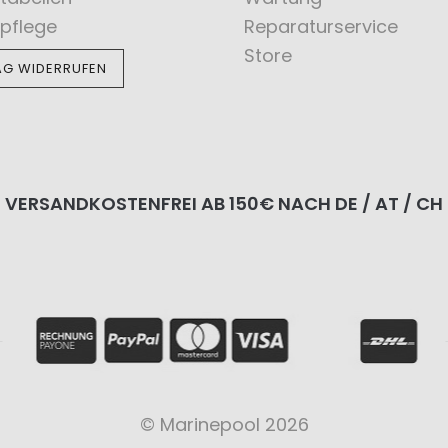
pflege
Reparaturservice
Store
AG WIDERRUFEN
VERSANDKOSTENFREI AB 150€ NACH DE / AT / CH
© Marinepool 2026