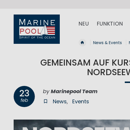
NEU
FUNKTION
News & Events
GEMEINSAM AUF KURS
NORDSEE
23
by
Marinepool Team
feb
News
Events