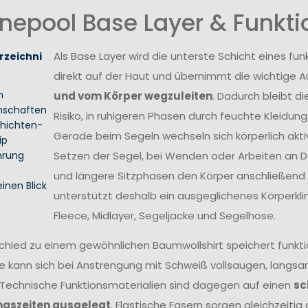
nepool Base Layer & Funkt
Als Base Layer wird die unterste Schicht eines fu
rzeichni
direkt auf der Haut und übernimmt die wichtige 
n
und vom Körper wegzuleiten
. Dadurch bleibt 
nschaften
Risiko, in ruhigeren Phasen durch feuchte Kleidung
hichten-
Gerade beim Segeln wechseln sich körperlich akt
ip
hrung
Setzen der Segel, bei Wenden oder Arbeiten an 
und längere Sitzphasen den Körper anschließend 
einen Blick
unterstützt deshalb ein ausgeglichenes Körperkli
Fleece, Midlayer, Segeljacke und Segelhose.
chied zu einem gewöhnlichen Baumwollshirt speichert funkti
 kann sich bei Anstrengung mit Schweiß vollsaugen, langsam
 Technische Funktionsmaterialien sind dagegen auf einen
sc
gszeiten ausgelegt
. Elastische Fasern sorgen gleichzeitig