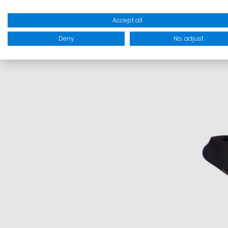
Accept all
Deny
No, adjust
Inkl
I