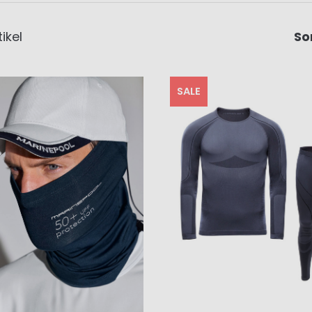
ikel
So
SALE