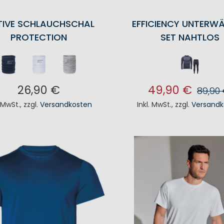
TIVE SCHLAUCHSCHAL
EFFICIENCY UNTERW
PROTECTION
SET NAHTLOS
26,90 €
49,90 €
89,90
. MwSt.
,
zzgl.
Versandkosten
Inkl. MwSt.
,
zzgl.
Versandk
N DEN WARENKORB
IN DEN WAREN