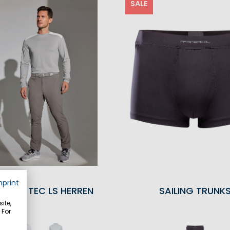
SALE
mprint
EMIUM TEC LS HERREN
SAILING TRUNK
ite,
 For