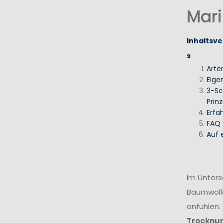
Mari
Inhaltsve
s
Arte
Eige
3-Sc
Prinz
Erfa
FAQ
Auf 
Im Unters
Baumwolle
anfühlen.
Trocknun