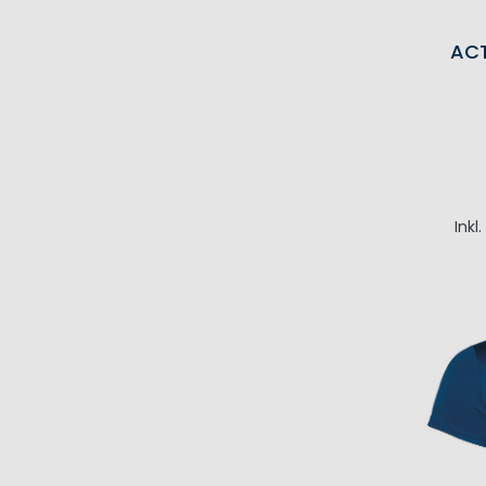
AC
Inkl
I