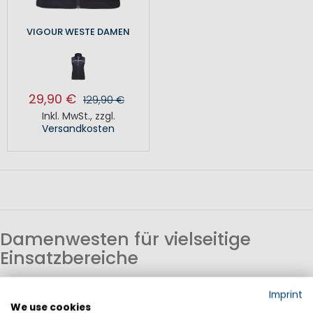
VIGOUR WESTE DAMEN
29,90 €
129,90 €
Inkl. MwSt.
,
zzgl.
Versandkosten
Damenwesten für vielseitige
Einsatzbereiche
Damenwesten sind eine flexible Ergänzung für
Imprint
unterschiedliche Temperaturen. Sie eignen sich für Frühling,
We use cookies