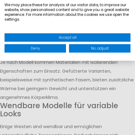
We may place these for analysis of our visitor data, to improve our
Sommer und Herbst als leichte Außenschicht und können im
website, show personalised content and to give you a great website
experience. For more information about the cookies we use open the
Winter als zusätzliche Lage unter einer Jacke getragen
settings.
werden. Dadurch lassen sie sich gut in verschiedene Outfit-
Kombinationen integrieren.
Accept all
Leichte Isolation und funktionale
Materialien
Deny
No, adjust
Je nach Modell kommen Materialien mit isolierenden
Eigenschaften zum Einsatz. Gefütterte Varianten,
beispielsweise mit synthetischen Fasern, bieten zusätzliche
Wärme bei geringem Gewicht und unterstützen ein
angenehmes Körperklima.
Wendbare Modelle für variable
Looks
Einige Westen sind wendbar und ermöglichen