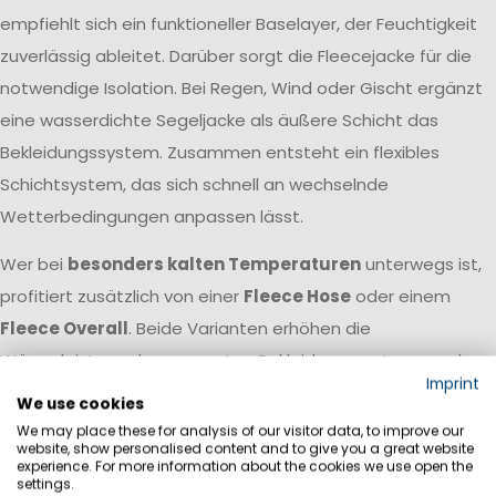
empfiehlt sich ein funktioneller Baselayer, der Feuchtigkeit
zuverlässig ableitet. Darüber sorgt die Fleecejacke für die
notwendige Isolation. Bei Regen, Wind oder Gischt ergänzt
eine wasserdichte Segeljacke als äußere Schicht das
Bekleidungssystem. Zusammen entsteht ein flexibles
Schichtsystem, das sich schnell an wechselnde
Wetterbedingungen anpassen lässt.
Wer bei
besonders kalten Temperaturen
unterwegs ist,
profitiert zusätzlich von einer
Fleece Hose
oder einem
Fleece Overall
. Beide Varianten erhöhen die
Wärmeleistung des gesamten Bekleidungssystems und
Imprint
eignen sich insbesondere für lange Törns, Wintersegeln
We use cookies
oder den Einsatz unter einem Trockenanzug. Während eine
We may place these for analysis of our visitor data, to improve our
website, show personalised content and to give you a great website
Fleece Hose gezielt die Beine isoliert und sich flexibel mit
experience. For more information about the cookies we use open the
settings.
verschiedenen Jacken kombinieren lässt, bietet ein Fleece