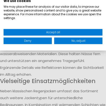
We use cookies
Begleiter für Kinder bei nassen und windigen Bedingungen.
We may place these for analysis of our visitor data, to improve our
Sie schützen vor Regen und sorgen dafür, dass Aktivitäten
website, show personalised content and to give you a great website
experience. For more information about the cookies we use open the
im Freien auch bei schlechtem Wetter möglich bleiben. Die
settings.
Modelle sind für Schule, Freizeit und Outdoor-Einsätze
geeignet.
Accept all
Materialien und Wetterschutz
Deny
No, adjust
Die Jacken bestehen aus wasser- und winddichten oder
wasserabweisenden Materialien. Diese halten Nässe fern
und unterstützen ein angenehmes Tragegefühl.
Ergänzende Details wie Reflektoren können die Sichtbarkeit
im Alltag erhöhen.
Vielseitige Einsatzmöglichkeiten
Neben klassischen Regenjacken umfasst das Sortiment
auch weitere Jackentypen für unterschiedliche
Bedingungen. In Kombination mit wärmenden Schichten wie