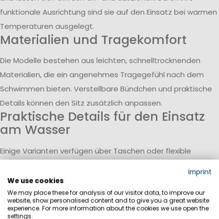
funktionale Ausrichtung sind sie auf den Einsatz bei warmen
Temperaturen ausgelegt.
Materialien und Tragekomfort
Die Modelle bestehen aus leichten, schnelltrocknenden
Materialien, die ein angenehmes Tragegefühl nach dem
Schwimmen bieten. Verstellbare Bündchen und praktische
Details können den Sitz zusätzlich anpassen.
Praktische Details für den Einsatz
am Wasser
Einige Varianten verfügen über Taschen oder flexible
Bundlösungen. Diese unterstützen die Nutzung im Alltag
Imprint
und bei Aktivitäten im Wasser oder am Strand.
We use cookies
Geeignet für Urlaub und Freizeit
We may place these for analysis of our visitor data, to improve our
website, show personalised content and to give you a great website
experience. For more information about the cookies we use open the
Segel-Shorts und Badehosen lassen sich vielseitig
settings.