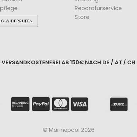
pflege
Reparaturservice
Store
AG WIDERRUFEN
VERSANDKOSTENFREI AB 150€ NACH DE / AT / CH
© Marinepool 2026