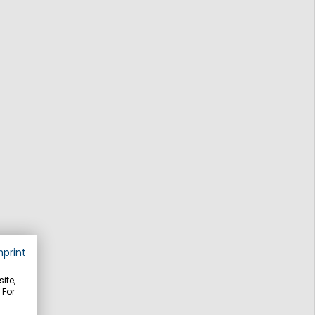
mprint
ite,
 For