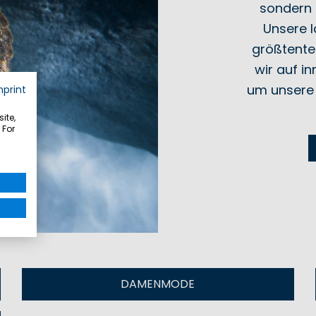
sondern 
Unsere 
größtentei
wir auf i
um unsere
mprint
ite,
 For
DAMENMODE