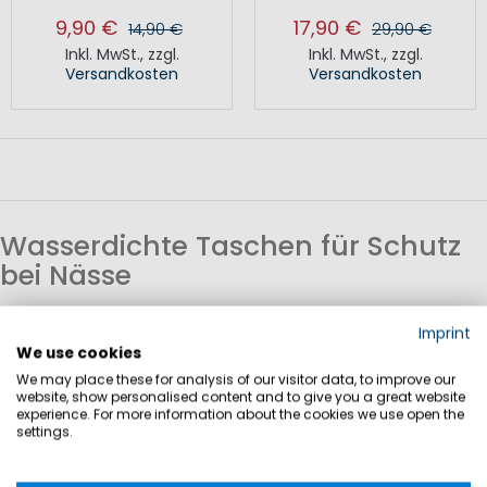
9,90 €
17,90 €
14,90 €
29,90 €
Inkl. MwSt.
,
zzgl.
Inkl. MwSt.
,
zzgl.
Versandkosten
Versandkosten
Wasserdichte Taschen für Schutz
bei Nässe
Wasserdichte Taschen sind für den Einsatz bei Regen und
Imprint
auf dem Wasser konzipiert. Sie schützen den Inhalt vor
We use cookies
We may place these for analysis of our visitor data, to improve our
Feuchtigkeit und ermöglichen einen sicheren Transport von
website, show personalised content and to give you a great website
Kleidung, Ausrüstung oder persönlichen Gegenständen.
experience. For more information about the cookies we use open the
settings.
Materialien und Funktion