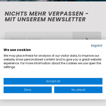
NICHTS MEHR VERPASSEN -
MIT UNSEREM NEWSLETTER
Imprint
We use cookies
We may place these for analysis of our visitor data, to improve our
website, show personalised content and to give you a great website
experience. For more information about the cookies we use open the
settings.
SERVICE
NEWS
&
Accept all
WORAUF SIE
EVENTS
SICH
VERLASSEN
Deny
No, adjust
KÖNNEN