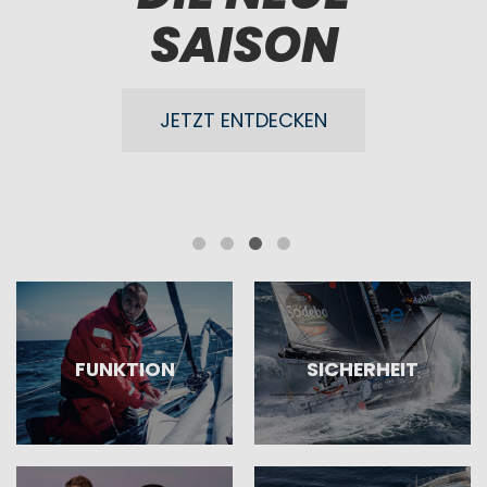
ROYALES
NEUHEIT
SAISON
SALE
SUPER SALE
ANGEBOTE ENTDECKEN
JETZT ENTDECKEN
JETZT ENTDECKEN
JETZT KAUFEN
FUNKTION
SICHERHEIT