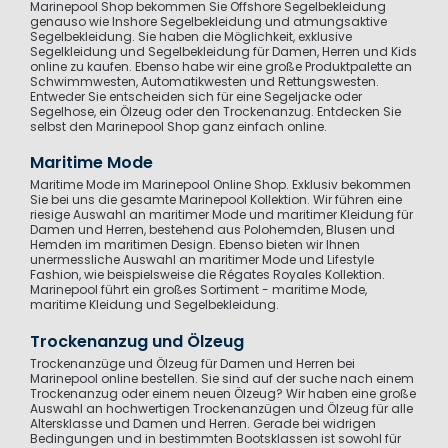
Marinepool Shop bekommen Sie Offshore Segelbekleidung
genauso wie Inshore Segelbekleidung und atmungsaktive
Segelbekleidung. Sie haben die Möglichkeit, exklusive
Segelkleidung und Segelbekleidung für Damen, Herren und Kids
online zu kaufen. Ebenso habe wir eine große Produktpalette an
Schwimmwesten, Automatikwesten und Rettungswesten.
Entweder Sie entscheiden sich für eine Segeljacke oder
Segelhose, ein Ölzeug oder den Trockenanzug. Entdecken Sie
selbst den Marinepool Shop ganz einfach online.
Maritime Mode
Maritime Mode im Marinepool Online Shop. Exklusiv bekommen
Sie bei uns die gesamte Marinepool Kollektion. Wir führen eine
riesige Auswahl an maritimer Mode und maritimer Kleidung für
Damen und Herren, bestehend aus Polohemden, Blusen und
Hemden im maritimen Design. Ebenso bieten wir Ihnen
unermessliche Auswahl an maritimer Mode und Lifestyle
Fashion, wie beispielsweise die Régates Royales Kollektion.
Marinepool führt ein großes Sortiment - maritime Mode,
maritime Kleidung und Segelbekleidung.
Trockenanzug und Ölzeug
Trockenanzüge und Ölzeug für Damen und Herren bei
Marinepool online bestellen. Sie sind auf der suche nach einem
Trockenanzug oder einem neuen Ölzeug? Wir haben eine große
Auswahl an hochwertigen Trockenanzügen und Ölzeug für alle
Altersklasse und Damen und Herren. Gerade bei widrigen
Bedingungen und in bestimmten Bootsklassen ist sowohl für