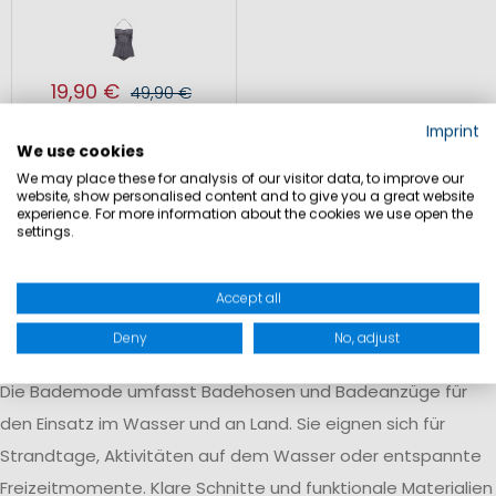
19,90 €
49,90 €
Inkl. MwSt.
,
zzgl.
Imprint
Versandkosten
We use cookies
We may place these for analysis of our visitor data, to improve our
website, show personalised content and to give you a great website
experience. For more information about the cookies we use open the
settings.
Accept all
Bademode für Strand, Wasser und
Freizeit
Deny
No, adjust
Die Bademode umfasst Badehosen und Badeanzüge für
den Einsatz im Wasser und an Land. Sie eignen sich für
Strandtage, Aktivitäten auf dem Wasser oder entspannte
Freizeitmomente. Klare Schnitte und funktionale Materialien