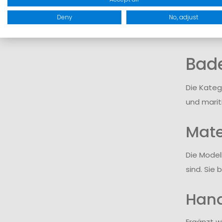
Deny
No, adjust
Bad
Die Kateg
und marit
Mate
Die Model
sind. Sie
Hand
Ergänzt w