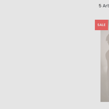
5
Art
SALE