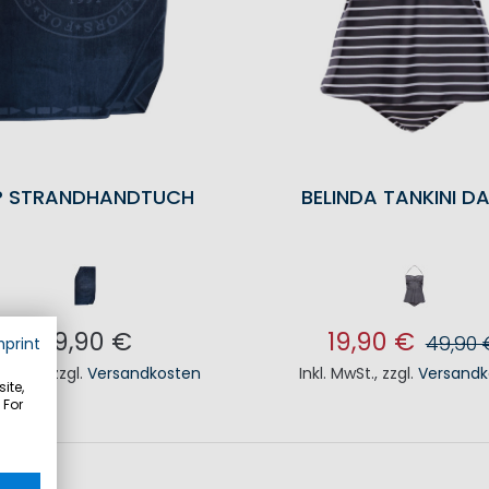
P STRANDHANDTUCH
BELINDA TANKINI D
59,90 €
19,90 €
49,90 
mprint
. MwSt.
,
zzgl.
Versandkosten
Inkl. MwSt.
,
zzgl.
Versandk
ite,
N DEN WARENKORB
IN DEN WAREN
 For