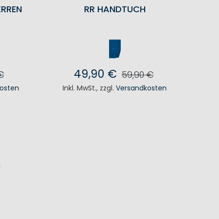
ERREN
RR HANDTUCH
49,90 €
€
59,90 €
osten
Inkl. MwSt.
,
zzgl.
Versandkosten
KORB
IN DEN WARENKORB