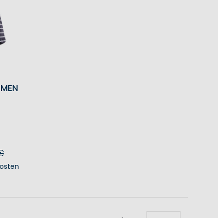
AMEN
€
osten
KORB