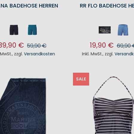
NA BADEHOSE HERREN
RR FLO BADEHOSE H
39,90 €
19,90 €
59,90 €
69,90 
. MwSt.
,
zzgl.
Versandkosten
Inkl. MwSt.
,
zzgl.
Versandk
N DEN WARENKORB
IN DEN WAREN
SALE