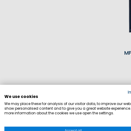
M
I
We use cookies
Inkl
We may place these for analysis of our visitor data, to improve our webs
I
show personalised content and to give you a great website experience.
more information about the cookies we use open the settings.
Accept all