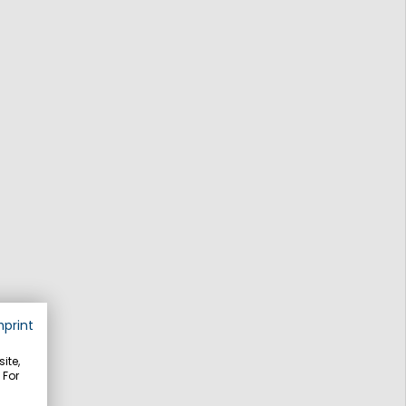
mprint
ite,
 For