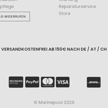
pflege
Reparaturservice
Store
AG WIDERRUFEN
VERSANDKOSTENFREI AB 150€ NACH DE / AT / CH
© Marinepool 2026