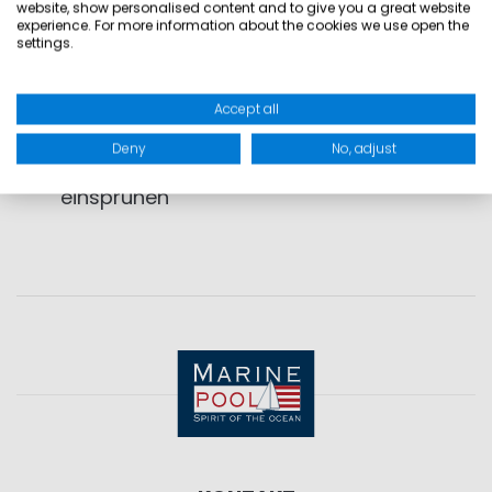
Pflegeanleitung
website, show personalised content and to give you a great website
experience. For more information about the cookies we use open the
nur mit Feinwaschmittel waschen
settings.
nur im Trockner trocknen, und zwar bis die
Jacke richtig trocken ist
Accept all
nach dem Trocknen unbedingt mit einem
Deny
No, adjust
handelsüblichen Imprägnierspray
einsprühen