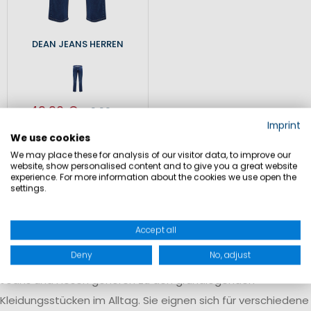
DEAN JEANS HERREN
49,90 €
119,90 €
Imprint
Inkl. MwSt.
,
zzgl.
We use cookies
Versandkosten
We may place these for analysis of our visitor data, to improve our
website, show personalised content and to give you a great website
experience. For more information about the cookies we use open the
settings.
Accept all
Herrenhosen für Alltag und Freizeit
Deny
No, adjust
Jeans und Hosen gehören zu den grundlegenden
Kleidungsstücken im Alltag. Sie eignen sich für verschiedene