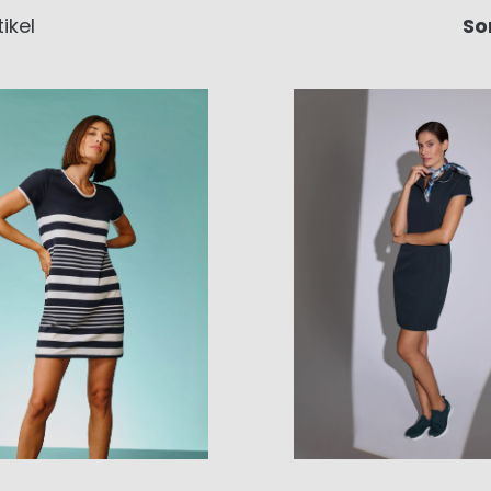
ikel
So