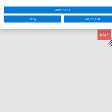
Accept all
Inkl
Deny
No, adjust
I
SALE