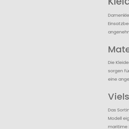
Klei
Damenklei
Einsatzbe
angenehme
Mate
Die Kleid
sorgen fü
eine ange
Viel
Das Sorti
Modell ei
maritime 