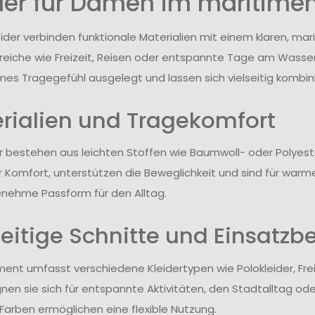
der für Damen im maritime
der verbinden funktionale Materialien mit einem klaren, mari
reiche wie Freizeit, Reisen oder entspannte Tage am Wasser.
s Tragegefühl ausgelegt und lassen sich vielseitig kombini
rialien und Tragekomfort
er bestehen aus leichten Stoffen wie Baumwoll- oder Polyest
r Komfort, unterstützen die Beweglichkeit und sind für warm
nehme Passform für den Alltag.
seitige Schnitte und Einsatzb
ment umfasst verschiedene Kleidertypen wie Polokleider, Frei
gnen sie sich für entspannte Aktivitäten, den Stadtalltag od
Farben ermöglichen eine flexible Nutzung.