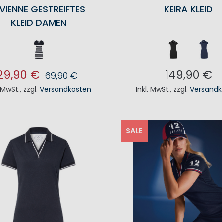
IVIENNE GESTREIFTES
KEIRA KLEID
KLEID DAMEN
29,90 €
149,90 €
69,90 €
. MwSt.
,
zzgl.
Versandkosten
Inkl. MwSt.
,
zzgl.
Versandk
N DEN WARENKORB
IN DEN WAREN
SALE