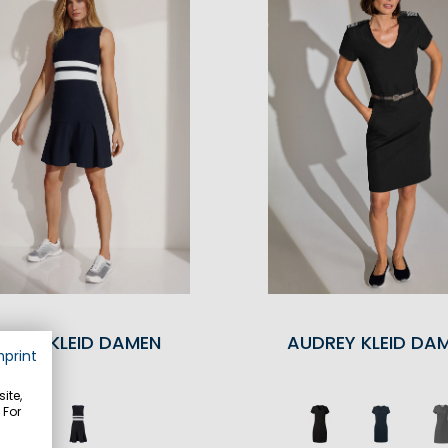
MARY KLEID DAMEN
AUDREY KLEID DA
mprint
ite,
 For