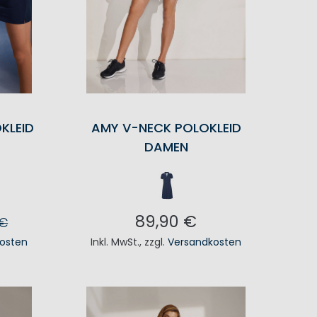
KLEID
AMY V-NECK POLOKLEID
DAMEN
89,90 €
 €
osten
Inkl. MwSt.
,
zzgl.
Versandkosten
KORB
IN DEN WARENKORB