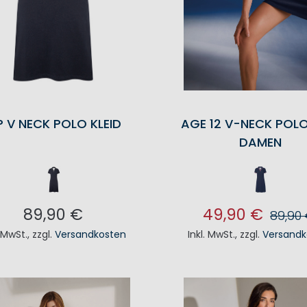
 V NECK POLO KLEID
AGE 12 V-NECK POLO
DAMEN
89,90 €
49,90 €
89,90
. MwSt.
,
zzgl.
Versandkosten
Inkl. MwSt.
,
zzgl.
Versandk
N DEN WARENKORB
IN DEN WAREN