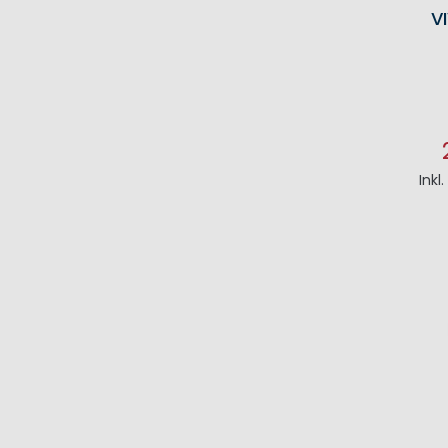
V
Inkl
I