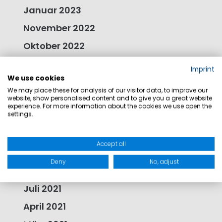
Januar 2023
November 2022
Oktober 2022
September 2022
Imprint
We use cookies
Juli 2022
We may place these for analysis of our visitor data, to improve our
Juni 2022
website, show personalised content and to give you a great website
experience. For more information about the cookies we use open the
settings.
Mai 2022
April 2022
Accept all
Februar 2022
Deny
No, adjust
August 2021
Juli 2021
April 2021