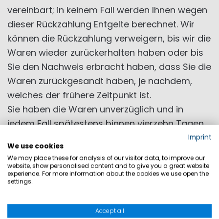
vereinbart; in keinem Fall werden Ihnen wegen
dieser Rückzahlung Entgelte berechnet. Wir
können die Rückzahlung verweigern, bis wir die
Waren wieder zurückerhalten haben oder bis
Sie den Nachweis erbracht haben, dass Sie die
Waren zurückgesandt haben, je nachdem,
welches der frühere Zeitpunkt ist.
Sie haben die Waren unverzüglich und in
jedem Fall spätestens binnen vierzehn Tagen
ab dem Tag, an dem Sie uns über den
Imprint
We use cookies
Widerruf dieses Vertrags unterrichten, an
We may place these for analysis of our visitor data, to improve our
Marine Store 2000 GmbH, Fraunhoferstr. 6, D-
website, show personalised content and to give you a great website
experience. For more information about the cookies we use open the
82152 Planegg/Martinsried, Deutschland
settings.
zurückzusenden oder zu übergeben. Die Frist
ist gewahrt, wenn Sie die Waren vor Ablauf der
Accept all