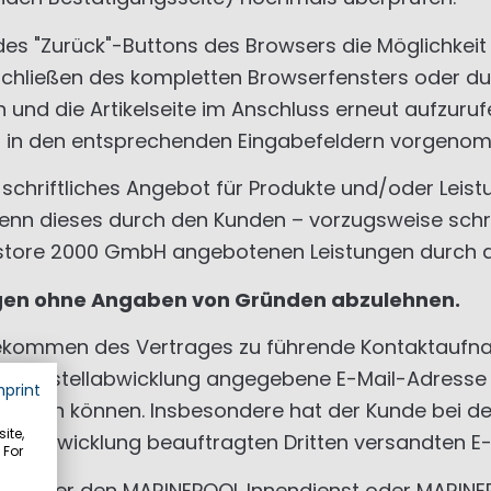
es "Zurück"-Buttons des Browsers die Möglichkeit a
chließen des kompletten Browserfensters oder du
d die Artikelseite im Anschluss erneut aufzurufen
n in den entsprechenden Eingabefeldern vorgeno
 schriftliches Angebot für Produkte und/oder Leist
n dieses durch den Kunden – vorzugsweise schrift
store 2000 GmbH angebotenen Leistungen durch 
agen ohne Angaben von Gründen abzulehnen.
ommen des Vertrages zu führende Kontaktaufnahme
zur Bestellabwicklung angegebene E-Mail-Adresse z
mprint
rden können. Insbesondere hat der Kunde bei dem 
ite,
ragsabwicklung beauftragten Dritten versandten E-
 For
mern über den MARINEPOOL Innendienst oder MARINE