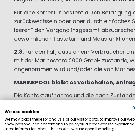
Für eine Korrektur besteht durch Betätigung d
zurückwechseln oder aber durch einfaches S
leeren“ den Vorgang insgesamt abzubrechen un
gewöhnlichen Tastatur- und Mausfunktione
2.3.
Für den Fall, dass einem Verbraucher ein
mit der Marinestore 2000 GmbH zustande, wen
angenommen wird und/oder die von Marine
MARINEPOOL bleibt es vorbehalten, Anfr
Die Kontaktaufnahme und die nach Zustandek
Kunde hat sicherzustellen, dass die von ihm 
I
We use cookies
die von uns versandten E-Mails empfangen we
We may place these for analysis of our visitor data, to improve our webs
dass alle von uns oder von uns mit der Vert
show personalised content and to give you a great website experience.
more information about the cookies we use open the settings.
2.4.
Im Falle einer Bestellung von Unterneh