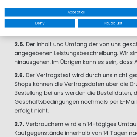
kommt aufgrund einer Bestellung ein Vertrag 
Accept all
Der Unternehmer kontrahiert hier je nach Ar
Deny
No, adjust
Soweit nicht anders vereinbart, verstehen si
2.5.
Der Inhalt und Umfang der von uns geschu
angegebenen Leistungsbeschreibung. Wir sind 
hinausgehen. Im Übrigen kann es sein, dass Ar
2.6.
Der Vertragstext wird durch uns nicht g
Shops können die Vertragsdaten über die Dr
Bestellung bei uns werden die Bestelldaten,
Geschäftsbedingungen nochmals per E-Mail 
erfolgt nicht.
2.7.
Verbrauchern wird ein 14-tägiges Umtausc
Kaufgegenstände innerhalb von 14 Tagen na