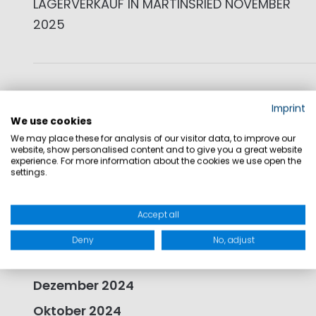
LAGERVERKAUF IN MARTINSRIED NOVEMBER
2025
Juli 2026
Imprint
We use cookies
März 2026
We may place these for analysis of our visitor data, to improve our
website, show personalised content and to give you a great website
Februar 2026
experience. For more information about the cookies we use open the
settings.
Dezember 2025
Oktober 2025
Accept all
August 2025
Deny
No, adjust
April 2025
Dezember 2024
Oktober 2024