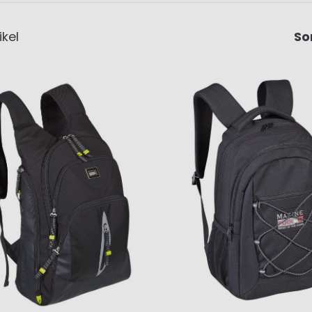
ikel
So