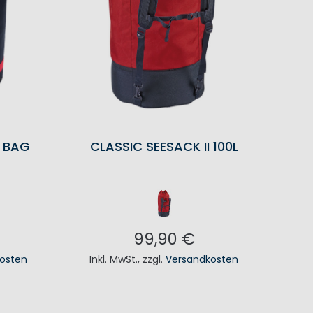
Y BAG
CLASSIC SEESACK II 100L
99,90 €
osten
Inkl. MwSt.
,
zzgl.
Versandkosten
KORB
IN DEN WARENKORB