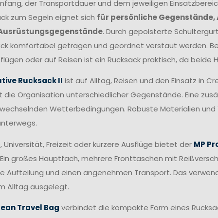
ang, der Transportdauer und dem jeweiligen Einsatzbereic
ack zum Segeln eignet sich
für persönliche Gegenstände, 
 Ausrüstungsgegenstände
. Durch gepolsterte Schultergur
ck komfortabel getragen und geordnet verstaut werden. B
lügen oder auf Reisen ist ein Rucksack praktisch, da beide H
tive Rucksack II
ist auf Alltag, Reisen und den Einsatz in C
rt die Organisation unterschiedlicher Gegenstände. Eine zus
i wechselnden Wetterbedingungen. Robuste Materialien und
unterwegs.
, Universität, Freizeit oder kürzere Ausflüge bietet der
MP Pr
Ein großes Hauptfach, mehrere Fronttaschen mit Reißverschl
le Aufteilung und einen angenehmen Transport. Das verwend
m Alltag ausgelegt.
ean Travel Bag
verbindet die kompakte Form eines Rucksa