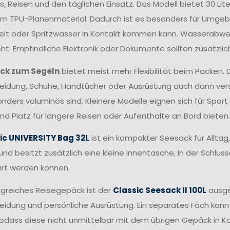
s, Reisen und den täglichen Einsatz. Das Modell bietet 30 
m TPU-Planenmaterial. Dadurch ist es besonders für Umgeb
eit oder Spritzwasser in Kontakt kommen kann. Wasserabwei
ht: Empfindliche Elektronik oder Dokumente sollten zusätzli
ck zum Segeln
bietet meist mehr Flexibilität beim Packen
eidung, Schuhe, Handtücher oder Ausrüstung auch dann vers
nders voluminös sind. Kleinere Modelle eignen sich für Spo
nd Platz für längere Reisen oder Aufenthalte an Bord bieten.
ic UNIVERSITY Bag 32L
ist ein kompakter Seesack für Alltag, 
nd besitzt zusätzlich eine kleine Innentasche, in der Schlü
rt werden können.
greiches Reisegepäck ist der
Classic Seesack II 100L
ausgel
eidung und persönliche Ausrüstung. Ein separates Fach kan
odass diese nicht unmittelbar mit dem übrigen Gepäck in K