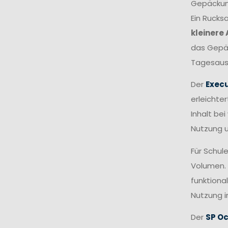
Gepäckumf
Ein Rucks
kleinere
das Gepä
Tagesausf
Der
Execu
erleichte
Inhalt be
Nutzung 
Für Schule
Volumen. 
funktiona
Nutzung i
Der
SP Oc