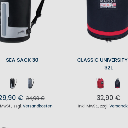
SEA SACK 30
CLASSIC UNIVERSIT
32L
29,90 €
32,90 €
34,90 €
. MwSt.
,
zzgl.
Versandkosten
Inkl. MwSt.
,
zzgl.
Versandk
N DEN WARENKORB
IN DEN WAREN