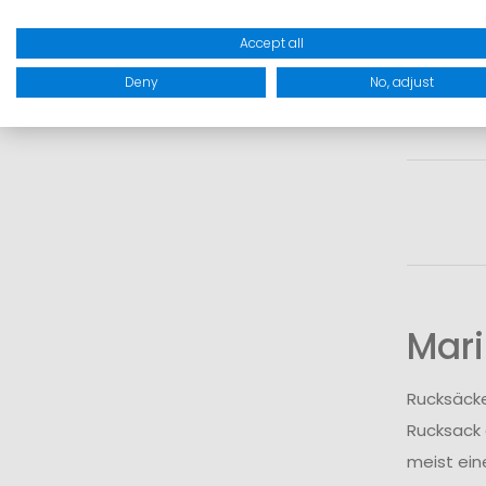
Accept all
Deny
No, adjust
Inkl
I
Mar
Rucksäcke
Rucksack 
meist ein