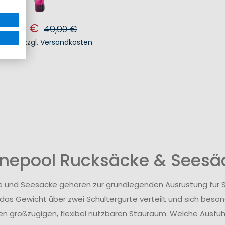
19,90 €
49,90 €
. MwSt.
,
zzgl.
Versandkosten
N DEN WARENKORB
inepool Rucksäcke & Seesä
 und Seesäcke gehören zur grundlegenden Ausrüstung für S
das Gewicht über zwei Schultergurte verteilt und sich beson
en großzügigen, flexibel nutzbaren Stauraum. Welche Ausführ