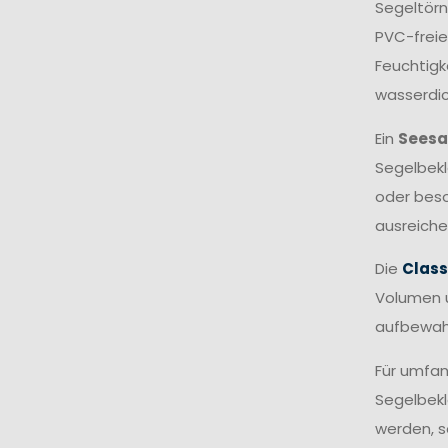
Segeltörn
PVC-freie
Feuchtigk
wasserdic
Ein
Seesa
Segelbekl
oder beso
ausreiche
Die
Class
Volumen u
aufbewah
Für umfan
Segelbekl
werden, s