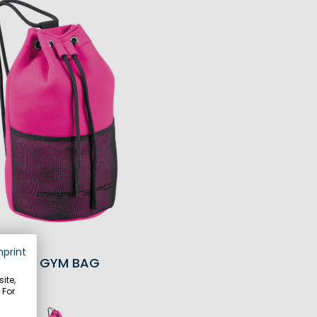
mprint
NEO GYM BAG
ite,
 For