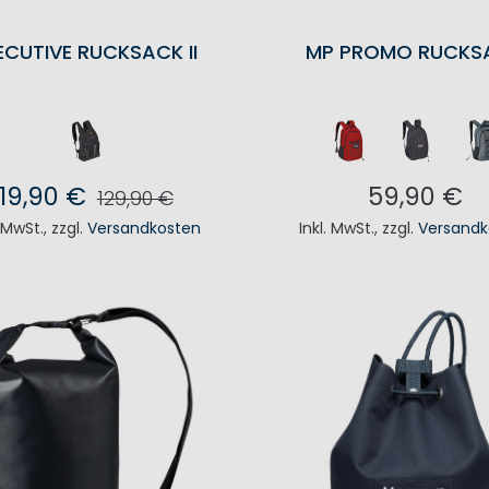
ECUTIVE RUCKSACK II
MP PROMO RUCKS
119,90 €
59,90 €
129,90 €
. MwSt.
,
zzgl.
Versandkosten
Inkl. MwSt.
,
zzgl.
Versandk
N DEN WARENKORB
IN DEN WAREN