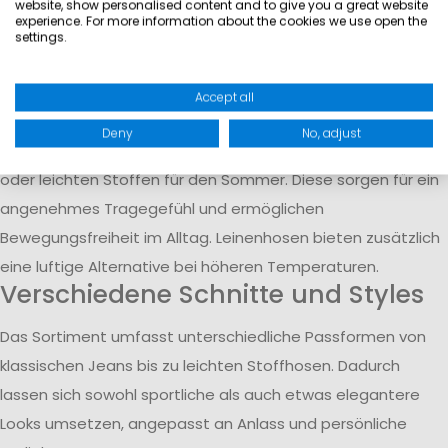
website, show personalised content and to give you a great website
eignen sich für Alltag, Freizeit oder Reisen und bieten durch
experience. For more information about the cookies we use open the
settings.
unterschiedliche Schnitte und Designs passende Optionen
für verschiedene Stilrichtungen.
Accept all
Materialien und Tragekomfort
Deny
No, adjust
Die Modelle bestehen aus Materialien wie Baumwolle, Denim
oder leichten Stoffen für den Sommer. Diese sorgen für ein
angenehmes Tragegefühl und ermöglichen
Bewegungsfreiheit im Alltag. Leinenhosen bieten zusätzlich
eine luftige Alternative bei höheren Temperaturen.
Verschiedene Schnitte und Styles
Das Sortiment umfasst unterschiedliche Passformen von
klassischen Jeans bis zu leichten Stoffhosen. Dadurch
lassen sich sowohl sportliche als auch etwas elegantere
Looks umsetzen, angepasst an Anlass und persönliche