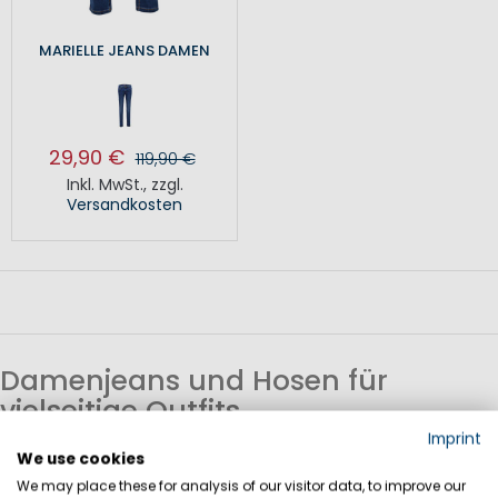
MARIELLE JEANS DAMEN
29,90 €
119,90 €
Inkl. MwSt.
,
zzgl.
Versandkosten
Damenjeans und Hosen für
vielseitige Outfits
Imprint
Jeans und Hosen sind zentrale Bestandteile der
We use cookies
We may place these for analysis of our visitor data, to improve our
Damenmode und lassen sich in viele Outfits integrieren. Sie