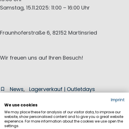
Samstag, 15.11.2025: 11:00 – 16:00 Uhr
Fraunhoferstraße 6, 82152 Martinsried
Wir freuen uns auf Ihren Besuch!
News
Lagerverkauf | Outletdays
Imprint
We use cookies
We may place these for analysis of our visitor data, to improve our
28
website, show personalised content and to give you a great website
aug
experience. For more information about the cookies we use open the
REGATES ROYALES 2025
settings.