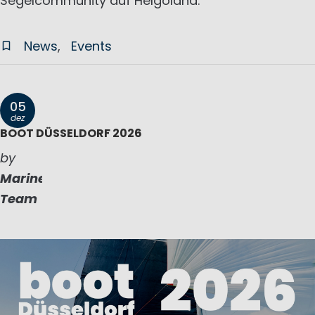
Segelcommunity auf Helgoland.
News
Events
05
dez
BOOT DÜSSELDORF 2026
by
Marinepool
Team