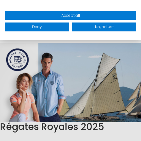
by
Marinepool
Accept all
Team
Deny
No, adjust
Régates Royales 2025