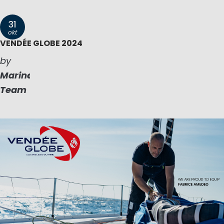
31
okt
VENDÉE GLOBE 2024
by
Marinepool
Team