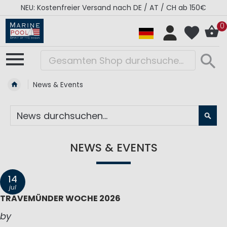
RÉGATES ROYALES Kollektion - Super Sale
0
News & Events
SU
NEWS & EVENTS
14
jul
TRAVEMÜNDER WOCHE 2026
by