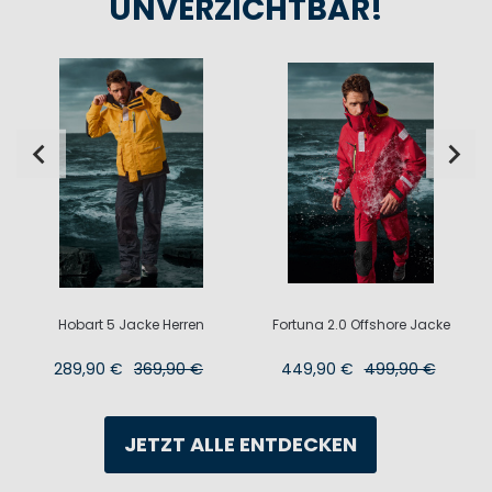
UNVERZICHTBAR!
e
Hobart 5 Jacke Herren
Fortuna 2.0 Offshore Jacke
289,90 €
369,90 €
449,90 €
499,90 €
JETZT ALLE ENTDECKEN