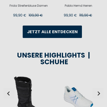
t
Frida Streifenbluse Damen
Pablo Hemd Herren
99,90 €
109,90 €
99,90 €
119,90 €
JETZT ALLE ENTDECKEN
UNSERE HIGHLIGHTS |
SCHUHE