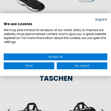
Imprint
We use cookies
MP Elementary Segelstiefel
MP Key West Schuh
218,90 €
259,90 €
59,90 €
99,90 €
We may place these for analysis of our visitor data, to improve our
website, show personalised content and to give you a great website
experience. For more information about the cookies we use open the
settings.
JETZT ALLE ENTDECKEN
Accept all
Deny
No, adjust
UNSERE HIGHLIGHTS |
TASCHEN