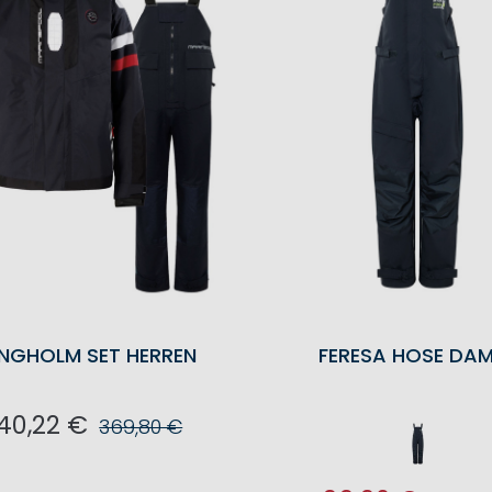
NGHOLM SET HERREN
FERESA HOSE DA
40,22 €
369,80 €
N DEN WARENKORB