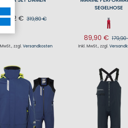
SEGELHOSE
75,02 €
319,80 €
N DEN WARENKORB
89,90 €
179,90
. MwSt.
,
zzgl.
Versandkosten
Inkl. MwSt.
,
zzgl.
Versandk
IN DEN WAREN