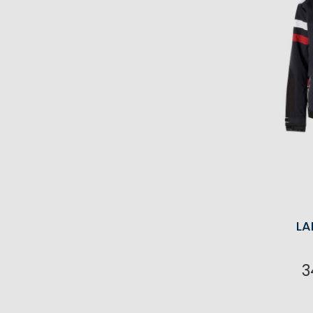
LA
3
I