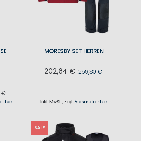
SE
MORESBY SET HERREN
202,64 €
259,80 €
IN DEN WARENKORB
0 €
osten
Inkl. MwSt.
,
zzgl.
Versandkosten
KORB
SALE