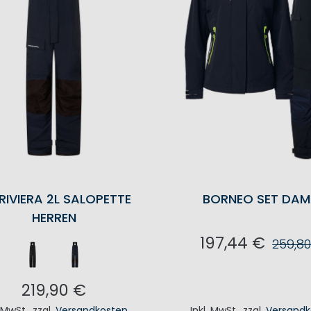
RIVIERA 2L SALOPETTE
BORNEO SET DAM
HERREN
197,44 €
259,8
IN DEN WAREN
219,90 €
. MwSt.
,
zzgl.
Versandkosten
Inkl. MwSt.
,
zzgl.
Versandk