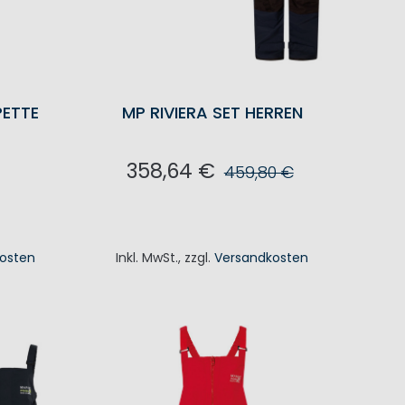
PETTE
MP RIVIERA SET HERREN
358,64 €
459,80 €
IN DEN WARENKORB
osten
Inkl. MwSt.
,
zzgl.
Versandkosten
KORB