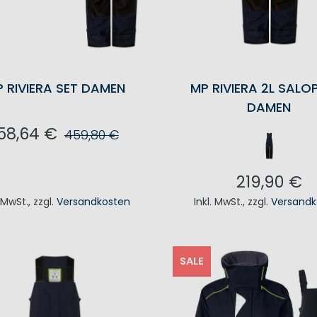
 RIVIERA SET DAMEN
MP RIVIERA 2L SALO
DAMEN
58,64 €
459,80 €
N DEN WARENKORB
219,90 €
. MwSt.
,
zzgl.
Versandkosten
Inkl. MwSt.
,
zzgl.
Versandk
IN DEN WAREN
SALE