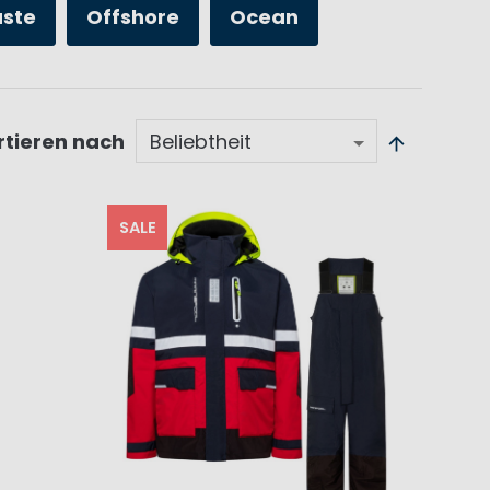
üste
Offshore
Ocean
rtieren nach
SALE