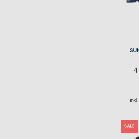
SU
4
I
Inkl
SALE