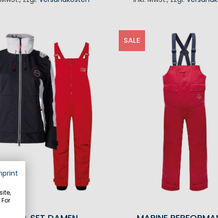
N DEN WARENKORB
SALE
mprint
ite,
 For
SONJA SET DAMEN
MARINE PERFORMA