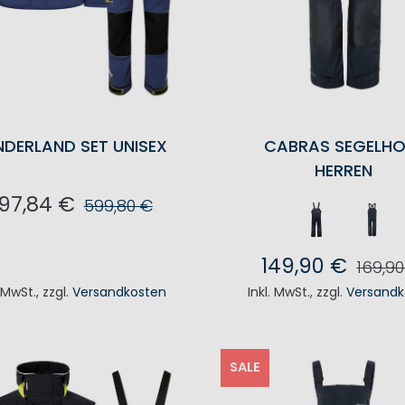
NDERLAND SET UNISEX
CABRAS SEGELHO
HERREN
97,84 €
599,80 €
N DEN WARENKORB
149,90 €
169,9
. MwSt.
,
zzgl.
Versandkosten
Inkl. MwSt.
,
zzgl.
Versandk
IN DEN WAREN
SALE