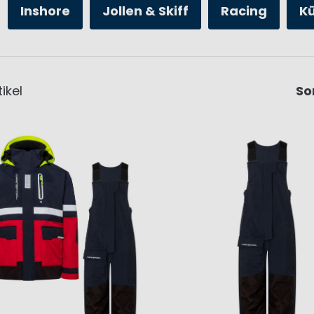
Inshore
Jollen & Skiff
Racing
K
ikel
So