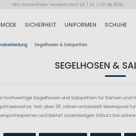
NEU: Kostenfreier Versand nach DE / AT / CH ab 150€
MODE
SICHERHEIT
UNIFORMEN
SCHUHE
onsbekleidung
Segelhosen & Salopetten
SEGELHOSEN & SA
ie hochwertige Segelhosen und Salopetten für Damen und Her
attaeinsätze. Seit über 35 Jahren entwickelt Marinepool fu
rsportexperten und bietet zuverlässigen Schutz bei unte