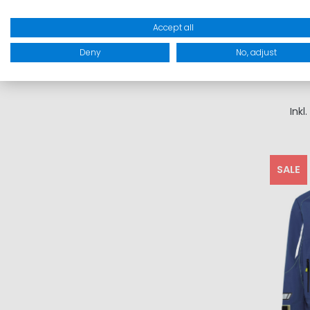
Accept all
2
Deny
No, adjust
I
Inkl
SALE