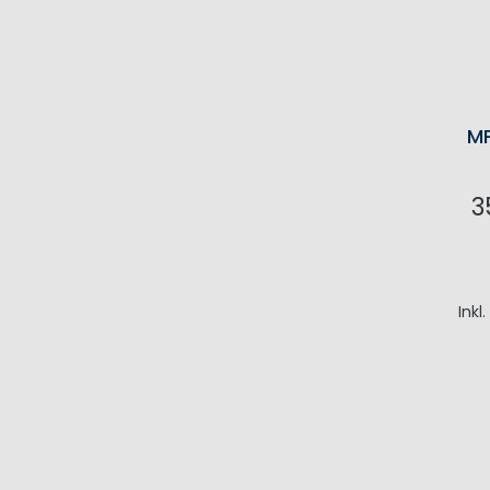
MP
3
I
Inkl