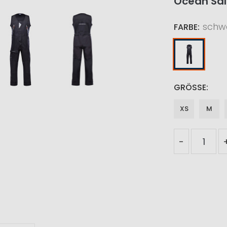
Ocean Sa
schw
FARBE
GRÖSSE
XS
M
-