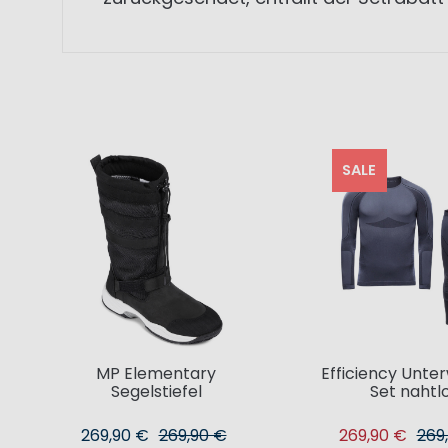
SALE
MP Elementary
Efficiency Unte
Segelstiefel
Set nahtl
269,90 €
269,90 €
269,90 €
269