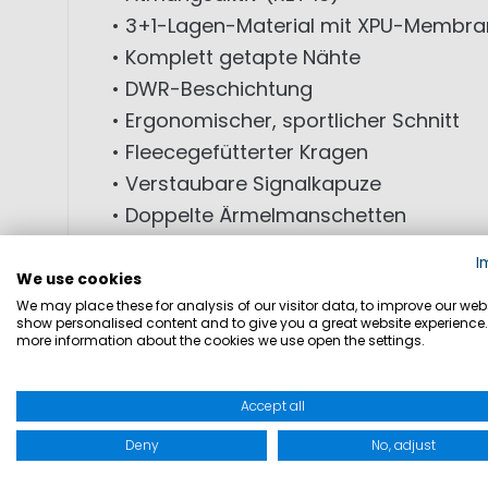
• 3+1-Lagen-Material mit XPU-Membra
• Komplett getapte Nähte
• DWR-Beschichtung
• Ergonomischer, sportlicher Schnitt
• Fleecegefütterter Kragen
• Verstaubare Signalkapuze
• Doppelte Ärmelmanschetten
• 3M® Reflektoren
I
• Mehrere Taschen inkl. Ärmel- und In
We use cookies
We may place these for analysis of our visitor data, to improve our webs
show personalised content and to give you a great website experience.
MATERIAL: Außenmaterial: 100% Polyam
more information about the cookies we use open the settings.
Ocean Salopette Herren
Accept all
Deny
No, adjust
• Wasserdicht (WP 20.000 mm)