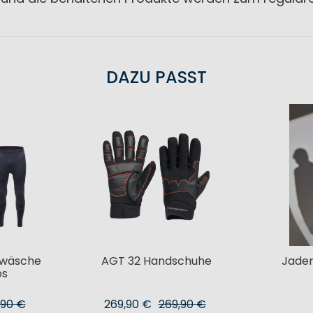
DAZU PASST
rwäsche
AGT 32 Handschuhe
Jaden
os
,90 €
269,90 €
269,90 €