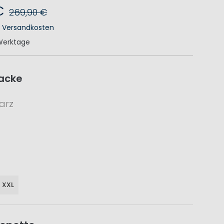
€
269,90 €
.
Versandkosten
Werktage
acke
arz
XXL