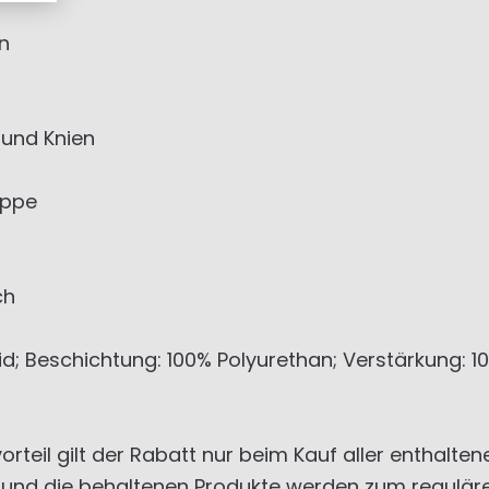
n
und Knien
appe
ch
d; Beschichtung: 100% Polyurethan; Verstärkung: 
orteil gilt der Rabatt nur beim Kauf aller enthalte
t und die behaltenen Produkte werden zum reguläre