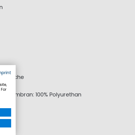
n
mprint
nentasche
ite,
 For
id; Membran: 100% Polyurethan