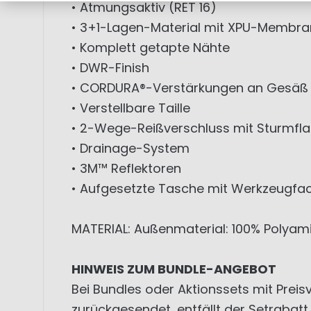
• Atmungsaktiv (RET 16)
• 3+1-Lagen-Material mit XPU-Membra
• Komplett getapte Nähte
• DWR-Finish
• CORDURA®-Verstärkungen an Gesäß 
• Verstellbare Taille
• 2-Wege-Reißverschluss mit Sturmfl
• Drainage-System
• 3M™ Reflektoren
• Aufgesetzte Tasche mit Werkzeugfa
MATERIAL: Außenmaterial: 100% Polyami
HINWEIS ZUM BUNDLE-ANGEBOT
Bei Bundles oder Aktionssets mit Preisv
zurückgesendet, entfällt der Setrabat