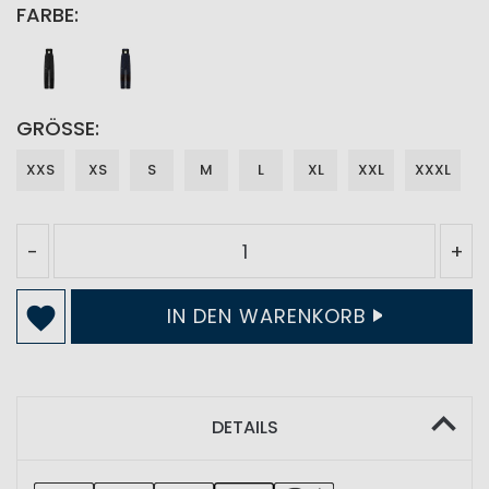
FARBE
GRÖSSE
XXS
XS
S
M
L
XL
XXL
XXXL
-
+
IN DEN WARENKORB
DETAILS