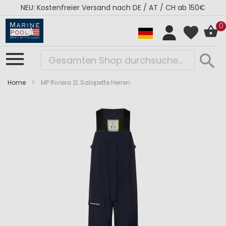
NEU: Kostenfreier Versand nach DE / AT / CH ab 150€
0
Home
MP Riviera 2L Salopette Herren
Zum
Zum
Ende
Anfang
der
der
Bildergalerie
Bildergalerie
springen
springen