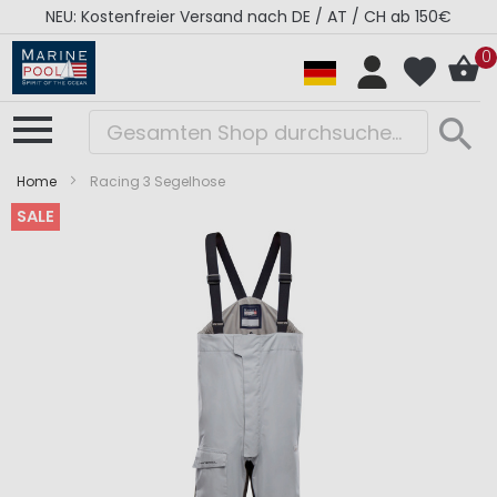
NEU: Kostenfreier Versand nach DE / AT / CH ab 150€
0
Home
Racing 3 Segelhose
SALE
Zum
Zum
Ende
Anfang
der
der
Bildergalerie
Bildergalerie
springen
springen