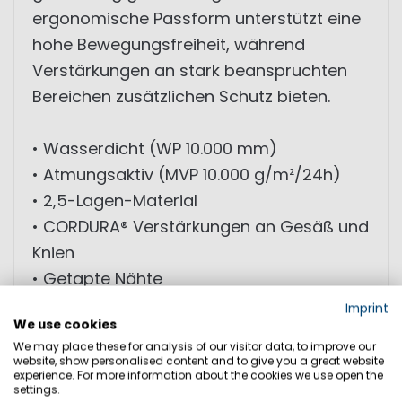
ergonomische Passform unterstützt eine
hohe Bewegungsfreiheit, während
Verstärkungen an stark beanspruchten
Bereichen zusätzlichen Schutz bieten.
• Wasserdicht (WP 10.000 mm)
• Atmungsaktiv (MVP 10.000 g/m²/24h)
• 2,5-Lagen-Material
• CORDURA® Verstärkungen an Gesäß und
Knien
• Getapte Nähte
• Ergonomische Passform
Imprint
We use cookies
We may place these for analysis of our visitor data, to improve our
MATERIAL: 100% Polyamid; Beschichtung:
website, show personalised content and to give you a great website
experience. For more information about the cookies we use open the
100% Polyurethan; Futter: 100% Polyamid
settings.