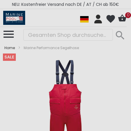
NEU: Kostenfreier Versand nach DE / AT / CH ab 150€
0
Home
Marine Performance Segelhose
SALE
Zum
Zum
Ende
Anfang
der
der
Bildergalerie
Bildergalerie
springen
springen