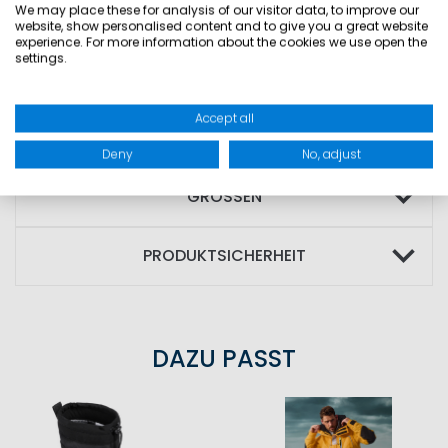
• gute Bewegungsfreiheit
We may place these for analysis of our visitor data, to improve our
website, show personalised content and to give you a great website
• Abriebschutz an Gesäß und Knie
experience. For more information about the cookies we use open the
settings.
TECHNISCHE EIGENSCHAFTEN: WP
Accept all
10.000mm - MVP 6.000g/sqm/24h
Deny
No, adjust
GRÖSSEN
PRODUKTSICHERHEIT
DAZU PASST