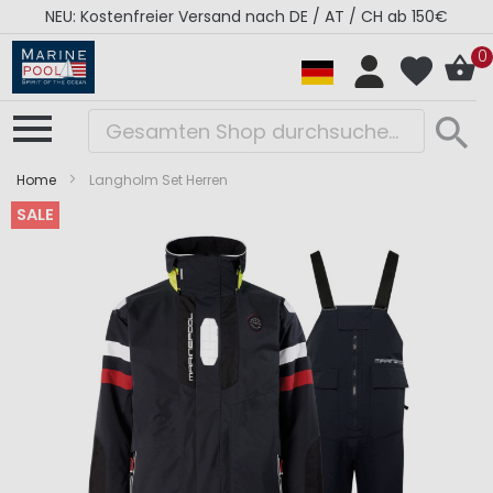
NEU: Kostenfreier Versand nach DE / AT / CH ab 150€
0
Home
Langholm Set Herren
SALE
Zum
Zum
Ende
Anfang
der
der
Bildergalerie
Bildergalerie
springen
springen