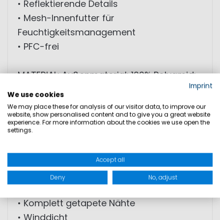
• Reflektierende Details
• Mesh-Innenfutter für
Feuchtigkeitsmanagement
• PFC-frei
MATERIAL: Außenmaterial: 100% Polyamid;
Imprint
Beschichtung: 100% Polyurethan; Futter:
We use cookies
nicht spezifiziert
We may place these for analysis of our visitor data, to improve our
website, show personalised content and to give you a great website
experience. For more information about the cookies we use open the
settings.
Hobart Segelhose Herren
• Wasserdicht (WP 10.000 mm)
Accept all
• Atmungsaktiv (MVP 6.000 g/m²/24h)
Deny
No, adjust
• 2-Lagen-Material mit MPU-Membran
• Komplett getapete Nähte
• Winddicht