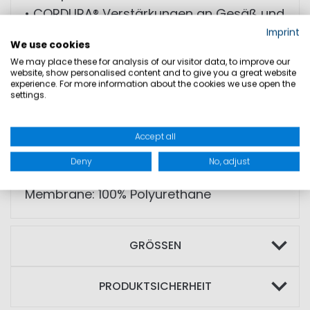
• CORDURA® Verstärkungen an Gesäß und
Knien
Imprint
We use cookies
• Verstellbar an Hüfte und
We may place these for analysis of our visitor data, to improve our
Beinabschlüssen
website, show personalised content and to give you a great website
experience. For more information about the cookies we use open the
• Große Beintasche
settings.
• Reflektoren für bessere Sichtbarkeit
Accept all
MATERIAL: Außenmaterial: 100% Polyamide;
Deny
No, adjust
Beschichtung: 100% Polyurethane;
Membrane: 100% Polyurethane
GRÖSSEN
PRODUKTSICHERHEIT