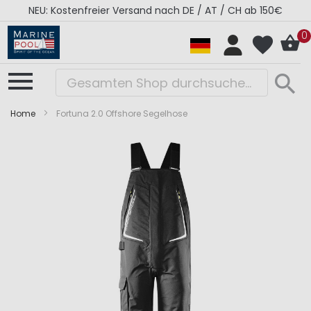
NEU: Kostenfreier Versand nach DE / AT / CH ab 150€
0
Home
Fortuna 2.0 Offshore Segelhose
Zum
Zum
Ende
Anfang
der
der
Bildergalerie
Bildergalerie
springen
springen