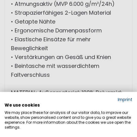
• Atmungsaktiv (MVP 6.000 g/m²/24h)
• Strapazierfähiges 2-Lagen Material
• Getapte Nähte
• Ergonomische Damenpassform
• Elastische Einsätze für mehr
Beweglichkeit
• Verstärkungen an Gesäß und Knien
• Beintasche mit wasserdichtem
Faltverschluss
MATERIAL: Außenmaterial: 100% Polyamid;
Imprint
Beschichtung: 100% Polyurethan; Futter:
We use cookies
100% Polyamid; Verstärkung: 100%
We may place these for analysis of our visitor data, to improve our
website, show personalised content and to give you a great website
Polyamid
experience. For more information about the cookies we use open the
settings.