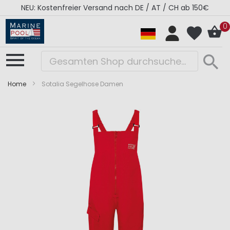
NEU: Kostenfreier Versand nach DE / AT / CH ab 150€
0
Home
Sotalia Segelhose Damen
Zum
Zum
Ende
Anfang
der
der
Bildergalerie
Bildergalerie
springen
springen