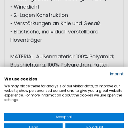
• Winddicht
• 2-Lagen Konstruktion
• Verstärkungen an Knie und Gesäß
• Elastische, individuell verstellbare
Hosenträger
MATERIAL: Außenmaterial: 100% Polyamid;
Beschichtung: 100% Polyurethan; Futter:
100% Polyamid
Imprint
We use cookies
We may place these for analysis of our visitor data, to improve our
website, show personalised content and to give you a great website
GRÖSSEN
experience. For more information about the cookies we use open the
settings.
PRODUKTSICHERHEIT
Accept all
Deny
No, adjust