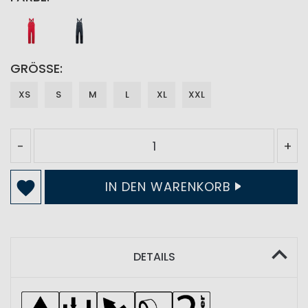
GRÖSSE
XS
S
M
L
XL
XXL
-
+
IN DEN WARENKORB
DETAILS