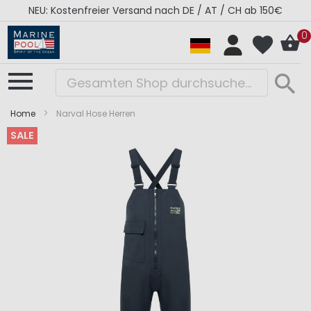
NEU: Kostenfreier Versand nach DE / AT / CH ab 150€
0
Home
Narval Hose Herren
SALE
Zum
Zum
Ende
Anfang
der
der
Bildergalerie
Bildergalerie
springen
springen