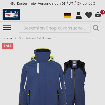
NEU: Kostenfreier Versand nach DE / AT / CH ab 150€
0
Home
Sunderland Set Unisex
SALE
Zum
Zum
Ende
Anfang
der
der
Bildergalerie
Bildergalerie
springen
springen