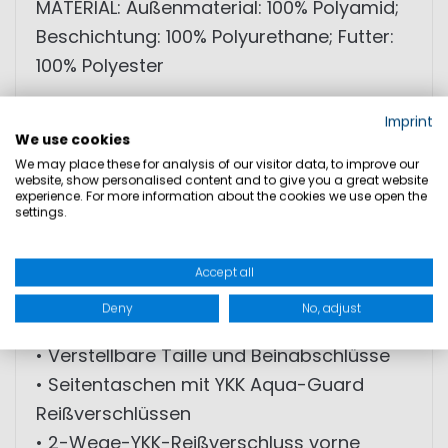
MATERIAL: Außenmaterial: 100% Polyamid;
Beschichtung: 100% Polyurethane; Futter:
100% Polyester
Sunderland FL3 Salopette Unisex
Imprint
We use cookies
We may place these for analysis of our visitor data, to improve our
• Wasserdicht (WP 20.000 mm)
website, show personalised content and to give you a great website
experience. For more information about the cookies we use open the
• Atmungsaktiv (MVP 4.000 g/m²/24h)
settings.
• 3-Lagen-Material mit versiegelten
Nähten
Accept all
• Verstärkungen an Gesäß und Knien
Deny
No, adjust
• Fleece-Oberteil für zusätzlichen Komfort
• Verstellbare Taille und Beinabschlüsse
• Seitentaschen mit YKK Aqua-Guard
Reißverschlüssen
• 2-Wege-YKK-Reißverschluss vorne