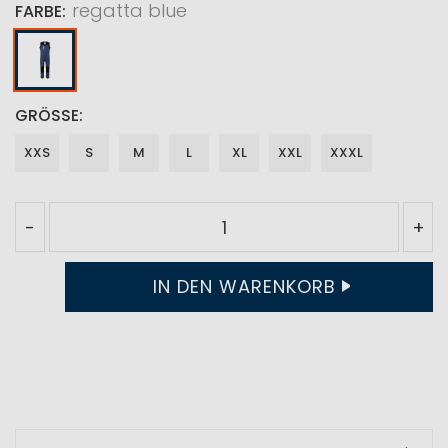
regatta blue
FARBE
GRÖSSE
XXS
S
M
L
XL
XXL
XXXL
-
+
IN DEN WARENKORB