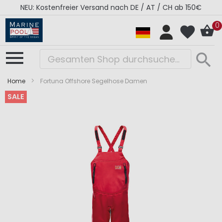
NEU: Kostenfreier Versand nach DE / AT / CH ab 150€
0
Home
Fortuna Offshore Segelhose Damen
SALE
Zum
Zum
Ende
Anfang
der
der
Bildergalerie
Bildergalerie
springen
springen