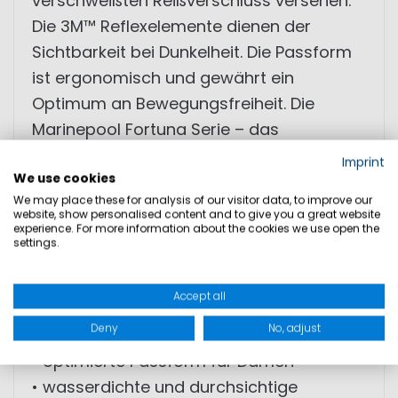
verschweißten Reißverschluss versehen.
Die 3M™ Reflexelemente dienen der
Sichtbarkeit bei Dunkelheit. Die Passform
ist ergonomisch und gewährt ein
Optimum an Bewegungsfreiheit. Die
Marinepool Fortuna Serie – das
Wunschölzeug für ambitionierte Profi-
Imprint
We use cookies
und Freizeitsegler!
We may place these for analysis of our visitor data, to improve our
website, show personalised content and to give you a great website
experience. For more information about the cookies we use open the
• hochwertiges 3+1-Lagen Material
settings.
• verklebte Nähte, wasserdicht und
atmungsaktiv
Accept all
• 3M™ Reflektoren und verstellbare
Deny
No, adjust
Bündchen
• optimierte Passform für Damen
• wasserdichte und durchsichtige