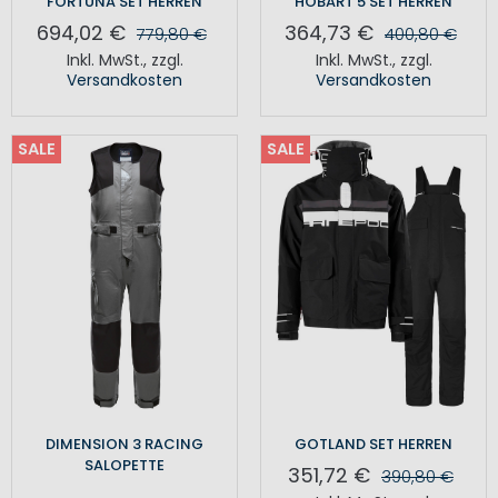
FORTUNA SET HERREN
HOBART 5 SET HERREN
694,02 €
364,73 €
779,80 €
400,80 €
Inkl. MwSt.
,
zzgl.
Inkl. MwSt.
,
zzgl.
Versandkosten
Versandkosten
SALE
SALE
DIMENSION 3 RACING
GOTLAND SET HERREN
SALOPETTE
351,72 €
390,80 €