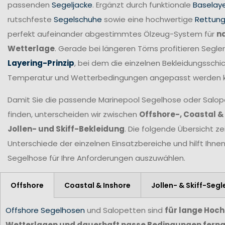
passenden
Segeljacke
. Ergänzt durch funktionale
Baselay
rutschfeste
Segelschuhe
sowie eine hochwertige
Rettun
perfekt aufeinander abgestimmtes Ölzeug-System für
n
Wetterlage
. Gerade bei längeren Törns profitieren Seg
Layering-Prinzip
, bei dem die einzelnen Bekleidungsschic
Temperatur und Wetterbedingungen angepasst werden 
Damit Sie die passende Marinepool Segelhose oder Salopet
finden, unterscheiden wir zwischen
Offshore-, Coastal &
Jollen- und Skiff-Bekleidung
. Die folgende Übersicht ze
Unterschiede der einzelnen Einsatzbereiche und hilft Ihne
Segelhose für Ihre Anforderungen
auszuwählen.
Offshore
Coastal & Inshore
Jollen- & Skiff-Segl
Offshore Segelhosen
und Salopetten sind
für lange Hoc
Wetterlagen und dauerhaft nasse Bedingungen ferna