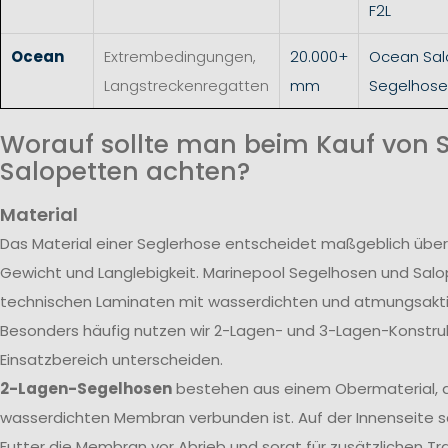
F2L
Ocean
Extrembedingungen,
20.000+
Ocean Sal
Langstreckenregatten
mm
Segelhose
Worauf sollte man beim Kauf von 
Salopetten achten?
Material
Das Material einer Seglerhose entscheidet maßgeblich über
Gewicht und Langlebigkeit. Marinepool Segelhosen und Sal
technischen Laminaten mit wasserdichten und atmungsak
Besonders häufig nutzen wir 2-Lagen- und 3-Lagen-Konstrukt
Einsatzbereich unterscheiden.
2-Lagen-Segelhosen
bestehen aus einem Obermaterial, d
wasserdichten Membran verbunden ist. Auf der Innenseite s
Futter die Membran vor Abrieb und sorgt für zusätzlichen T