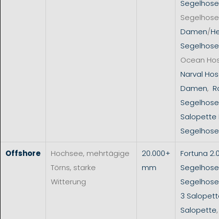
Segelhose
Segelhose
Damen
/
He
Segelhose
Ocean Ho
Narval Hos
Damen
,
R
Segelhose
Salopette
Segelhose
Offshore
Hochsee, mehrtägige
20.000+
Fortuna 2.
Törns, starke
mm
Segelhose
Witterung
Segelhos
3 Salopet
Salopette