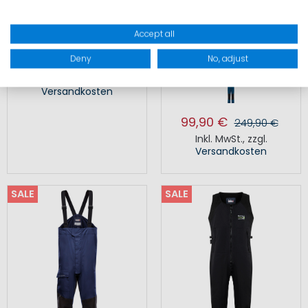
Accept all
RACING 3 SET HERREN
MELBOURNE VC2L
SALOPETTE HERREN
Deny
No, adjust
290,22 €
329,80 €
Inkl. MwSt.
,
zzgl.
Versandkosten
99,90 €
249,90 €
Inkl. MwSt.
,
zzgl.
Versandkosten
SALE
SALE