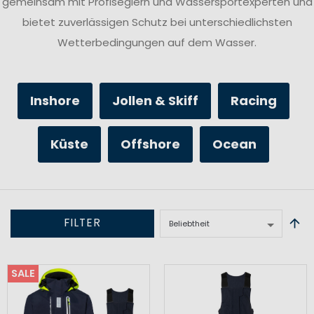
gemeinsam mit Profiseglern und Wassersportexperten und
bietet zuverlässigen Schutz bei unterschiedlichsten
Wetterbedingungen auf dem Wasser.
Inshore
Jollen & Skiff
Racing
Küste
Offshore
Ocean
FILTER
SALE