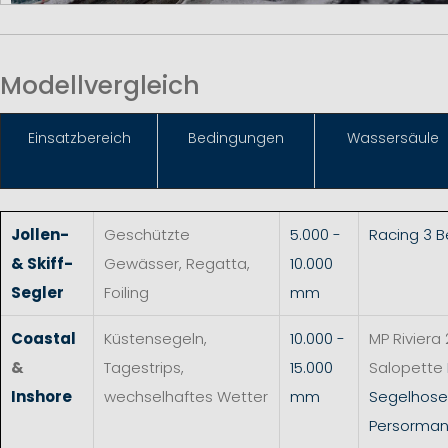
Modellvergleich
Einsat
zbereich
Bedingungen
Wassersäule
Jollen-
Geschützte
5.000 -
Racing 3 
& Skiff-
Gewässer, Regatta,
10.000
Segler
Foiling
mm
Coastal
Küstensegeln,
10.000 -
MP Riviera 
&
Tagestrips,
15.000
Salopette
Inshore
wechselhaftes Wetter
mm
Segelhos
Persorman