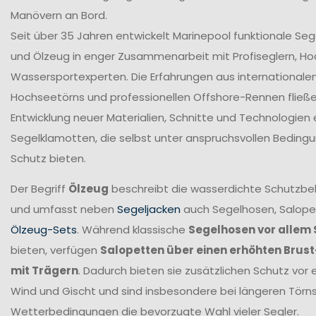
Manövern an Bord.
Seit über 35 Jahren entwickelt Marinepool funktionale Se
und Ölzeug in enger Zusammenarbeit mit Profiseglern, H
Wassersportexperten. Die Erfahrungen aus internationale
Hochseetörns und professionellen Offshore-Rennen fließen 
Entwicklung neuer Materialien, Schnitte und Technologien 
Segelklamotten, die selbst unter anspruchsvollen Beding
Schutz bieten.
Der Begriff
Ölzeug
beschreibt die wasserdichte Schutzbek
und umfasst neben
Segeljacken
auch Segelhosen, Salope
Ölzeug-Sets
. Während klassische
Segelhosen vor allem 
bieten, verfügen
Salopetten über einen erhöhten Brus
mit Trägern
. Dadurch bieten sie zusätzlichen Schutz vor 
Wind und Gischt und sind insbesondere bei längeren Törn
Wetterbedingungen die bevorzugte Wahl vieler Segler.