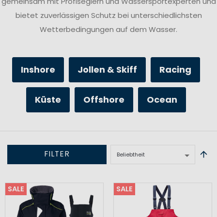
gemeinsam mit Profiseglern und Wassersportexperten und
bietet zuverlässigen Schutz bei unterschiedlichsten
Wetterbedingungen auf dem Wasser.
Inshore
Jollen & Skiff
Racing
Küste
Offshore
Ocean
FILTER
SALE
SALE