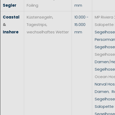
Segler
Foiling
mm
Coastal
Küstensegeln,
10.000 -
MP Riviera 
&
Tagestrips,
15.000
Salopette
Inshore
wechselhaftes Wetter
mm
Segelhos
Persorman
Segelhose
Segelhose
Damen
/
He
Segelhose
Ocean Ho
Narval Hos
Damen
,
R
Segelhose
Salopette
Segelhose