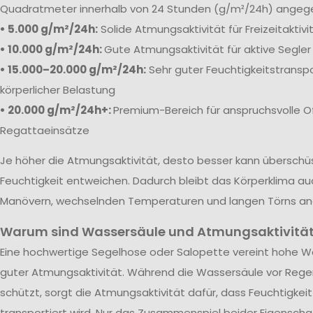
Quadratmeter innerhalb von 24 Stunden (g/m²/24h) angeg
• 5.000 g/m²/24h:
Solide Atmungsaktivität für Freizeitaktiv
• 10.000 g/m²/24h:
Gute Atmungsaktivität für aktive Segler
• 15.000–20.000 g/m²/24h:
Sehr guter Feuchtigkeitstranspo
körperlicher Belastung
• 20.000 g/m²/24h+:
Premium-Bereich für anspruchsvolle O
Regattaeinsätze
Je höher die Atmungsaktivität, desto besser kann übersch
Feuchtigkeit entweichen. Dadurch bleibt das Körperklima au
Manövern, wechselnden Temperaturen und langen Törns a
Warum sind Wassersäule und Atmungsaktivität
Eine hochwertige Segelhose oder Salopette vereint hohe Wa
guter Atmungsaktivität. Während die Wassersäule vor Rege
schützt, sorgt die Atmungsaktivität dafür, dass Feuchtigkei
transportiert wird. Nur das Zusammenspiel beider Eigenscha