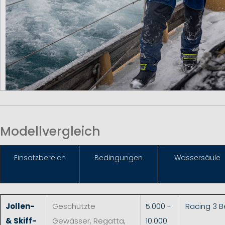
Modellvergleich
Einsat
zbereich
Bedingungen
Wassersäule
Jollen-
Geschützte
5.000 -
Racing 3 
& Skiff-
Gewässer, Regatta,
10.000