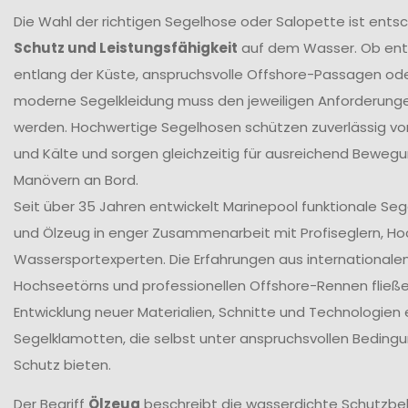
Die Wahl der richtigen Segelhose oder Salopette ist ents
Schutz und Leistungsfähigkeit
auf dem Wasser. Ob en
entlang der Küste, anspruchsvolle Offshore-Passagen ode
moderne Segelkleidung muss den jeweiligen Anforderung
werden. Hochwertige Segelhosen schützen zuverlässig vor
und Kälte und sorgen gleichzeitig für ausreichend Bewegun
Manövern an Bord.
Seit über 35 Jahren entwickelt Marinepool funktionale Se
und Ölzeug in enger Zusammenarbeit mit Profiseglern, H
Wassersportexperten. Die Erfahrungen aus internationale
Hochseetörns und professionellen Offshore-Rennen fließen 
Entwicklung neuer Materialien, Schnitte und Technologien 
Segelklamotten, die selbst unter anspruchsvollen Beding
Schutz bieten.
Der Begriff
Ölzeug
beschreibt die wasserdichte Schutzbek