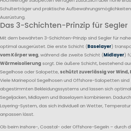
Hochwertige Salopetten verfügen zusätzlich über hohe Brust
Schulterträger und praktische Aufbewahrungsmöglichkeiten 
Ausrüstung.
Das 3-Schichten-Prinzip für Segler
Mit dem bewährten 3-Schichten-Prinzip sind Segler für nah
optimal ausgerüstet. Die erste Schicht (
Baselayer
) transpo
vom Körper weg
, während die zweite Schicht (
Midlayer
) f
Wärmeisolierung
sorgt. Die äußere Schicht, bestehend a
Segelhose oder Salopette,
schützt zuverlässig vor Wind,
Viele Marinepool Segelhosen und Offshore-Salopetten sind T
abgestimmten Bekleidungssystems und lassen sich optima
Segeljacken, Midlayern und Baselayern kombinieren. Dadurch 
Layering-System, das sich individuell an Wetter, Temperatur
anpassen lässt.
Ob beim Inshore-, Coastal- oder Offshore-Segeln – durch 