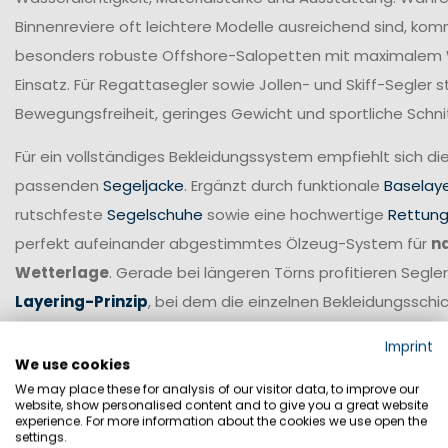
Binnenreviere oft leichtere Modelle ausreichend sind, ko
besonders robuste Offshore-Salopetten mit maximalem
Einsatz. Für Regattasegler sowie Jollen- und Skiff-Segler
Bewegungsfreiheit, geringes Gewicht und sportliche Schni
Für ein vollständiges Bekleidungssystem empfiehlt sich di
passenden
Segeljacke
. Ergänzt durch funktionale
Baselay
rutschfeste
Segelschuhe
sowie eine hochwertige
Rettun
perfekt aufeinander abgestimmtes Ölzeug-System für
n
Wetterlage
. Gerade bei längeren Törns profitieren Seg
Layering-Prinzip
, bei dem die einzelnen Bekleidungsschic
Temperatur und Wetterbedingungen angepasst werden 
Imprint
We use cookies
Damit Sie die passende Marinepool Segelhose oder Salopet
We may place these for analysis of our visitor data, to improve our
finden, unterscheiden wir zwischen
Offshore-, Coastal &
website, show personalised content and to give you a great website
experience. For more information about the cookies we use open the
Jollen- und Skiff-Bekleidung
. Die folgende Übersicht ze
settings.