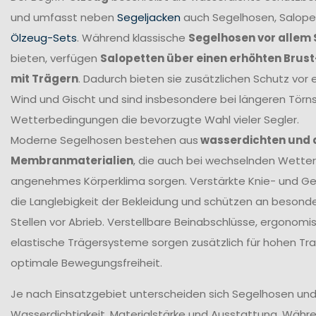
und umfasst neben
Segeljacken
auch Segelhosen, Salope
Ölzeug-Sets
. Während klassische
Segelhosen vor allem 
bieten, verfügen
Salopetten über einen erhöhten Brus
mit Trägern
. Dadurch bieten sie zusätzlichen Schutz vor 
Wind und Gischt und sind insbesondere bei längeren Törn
Wetterbedingungen die bevorzugte Wahl vieler Segler.
Moderne Segelhosen bestehen aus
wasserdichten und
Membranmaterialien
, die auch bei wechselnden Wetter
angenehmes Körperklima sorgen. Verstärkte Knie- und G
die Langlebigkeit der Bekleidung und schützen an beson
Stellen vor Abrieb. Verstellbare Beinabschlüsse, ergonomi
elastische Trägersysteme sorgen zusätzlich für hohen T
optimale Bewegungsfreiheit.
Je nach Einsatzgebiet unterscheiden sich Segelhosen und 
Wasserdichtigkeit, Materialstärke und Ausstattung. Währ