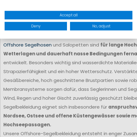
Unterschiede der einzelnen Einsatzbereiche und hilft Ihne
Segelhose für Ihre Anforderungen
auszuwählen.
Accept all
Deny
No, adjust
Offshore
Coastal & Inshore
Jollen- & Skiff-Segl
Offshore Segelhosen
und Salopetten sind
für lange Hoc
Wetterlagen und dauerhaft nasse Bedingungen ferna
entwickelt. Besonders wichtig sind wasserdichte Materiali
Strapazierfähigkeit und ein hoher Wetterschutz. Verstärkt
Gesäßbereiche, hoch geschnittene Brustpartien sowie ro
Membransysteme sorgen dafür, dass Seglerinnen und Segl
Wind, Regen und hoher Gischt zuverlässig geschützt bleib
Segelbekleidung eignet sich insbesondere für
anspruchsvo
Nordsee, Ostsee und offene Küstengewässer sowie m
Hochseepassagen.
Unsere Offshore-Segelbekleidung entsteht in enger Zus