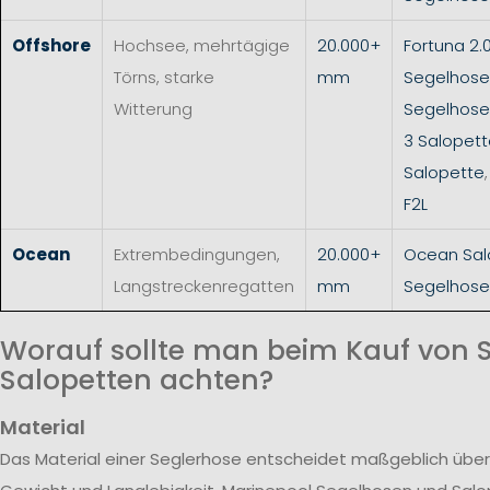
Offshore
Hochsee, mehrtägige
20.000+
Fortuna 2.
Törns, starke
mm
Segelhose
Witterung
Segelhos
3 Salopet
Salopette
F2L
Ocean
Extrembedingungen,
20.000+
Ocean Sal
Langstreckenregatten
mm
Segelhose
Worauf sollte man beim Kauf von 
Salopetten achten?
Material
Das Material einer Seglerhose entscheidet maßgeblich über