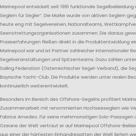
Marinepool entwickelt seit 1991 funktionale Segelbekleidung
Seglern für Segler“. Die Marke wurde von aktiven Seglern ge
heute eng mit Segelvereinen, Nationalteams, Wettkampfv
Seenotrettungsorganisationen zusammen. Die daraus ge
Praxiserfahrungen fließen direkt in die Produktentwicklung ei
Marinepool war und ist Partner zahlreicher internationaler R
Segelveranstaltungen und Spitzenteams. Dazu zählen unte
Sailing Federation (Österreichischer Segel-Verband), die S
Bayrische Yacht-Club. Die Produkte werden unter realen B
kontinuierlich weiterentwickelt.
Besonders im Bereich des Offshore-Segelns profitiert Marin
Zusammenarbeit mit renommierten Hochseeseglern wie V
Fabrice Amedeo. Für seine mehrmonatigen Solo-Passagen ü
Ozeane der Welt vertraut er auf Marinepool Offshore-Beklei
aus einer der härtesten Einhandregatten der Welt liefern wer