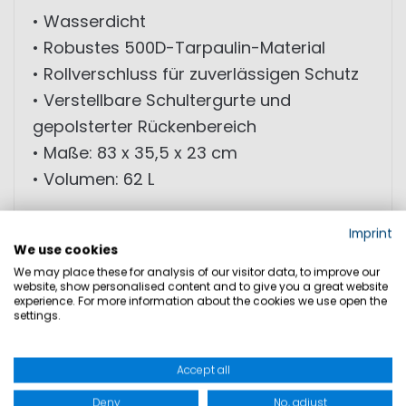
• Wasserdicht
• Robustes 500D-Tarpaulin-Material
• Rollverschluss für zuverlässigen Schutz
• Verstellbare Schultergurte und
gepolsterter Rückenbereich
• Maße: 83 x 35,5 x 23 cm
• Volumen: 62 L
MATERIAL: Außenmaterial: 90%
Imprint
We use cookies
Polyvinylchloride Tarpaulin 500D; 10%
We may place these for analysis of our visitor data, to improve our
Polyester
website, show personalised content and to give you a great website
experience. For more information about the cookies we use open the
settings.
PRODUKTSICHERHEIT
Accept all
Deny
No, adjust