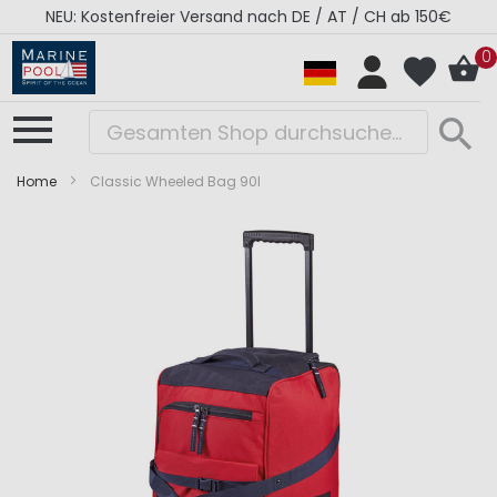
NEU: Kostenfreier Versand nach DE / AT / CH ab 150€
0
Home
Classic Wheeled Bag 90l
Zum
Zum
Ende
Anfang
der
der
Bildergalerie
Bildergalerie
springen
springen