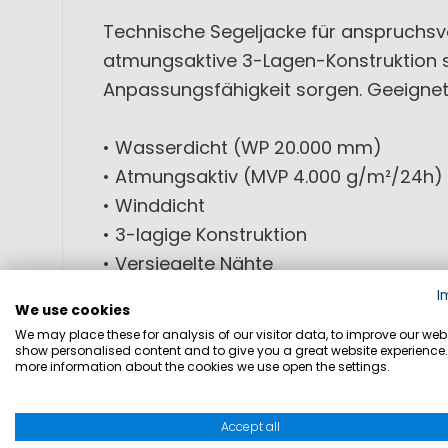
Technische Segeljacke für anspruchsv
atmungsaktive 3-Lagen-Konstruktion sc
Anpassungsfähigkeit sorgen. Geeignet
• Wasserdicht (WP 20.000 mm)
• Atmungsaktiv (MVP 4.000 g/m²/24h)
• Winddicht
• 3-lagige Konstruktion
• Versiegelte Nähte
• Hoher Kragen mit Fleece-Futter
I
We use cookies
• Versteckte Kapuze
We may place these for analysis of our visitor data, to improve our webs
• YKK Zweiwege-Reißverschluss
show personalised content and to give you a great website experience.
more information about the cookies we use open the settings.
• Seitentaschen mit YKK-Reißverschlü
• Innentasche
Accept all
• Verstellbare Ärmelabschlüsse