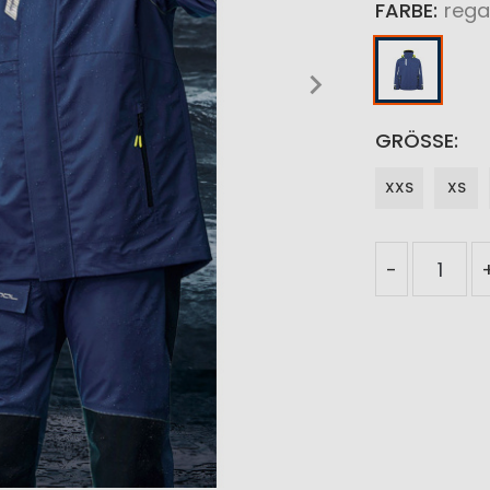
FARBE
rega
GRÖSSE
XXS
XS
-