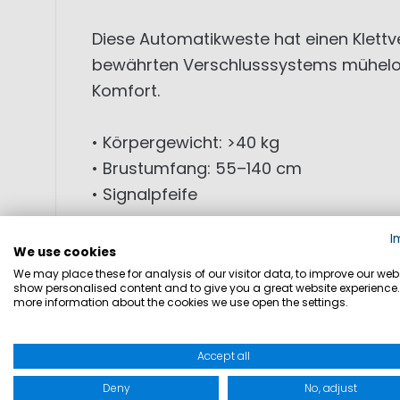
Diese Automatikweste hat einen Klettv
bewährten Verschlusssystems mühelos
Komfort.
• Körpergewicht: >40 kg
• Brustumfang: 55–140 cm
• Signalpfeife
I
Diese Rettungsweste ist mit dem HR-A
We use cookies
Schritt-/Beingurt versehen.
We may place these for analysis of our visitor data, to improve our webs
show personalised content and to give you a great website experience.
more information about the cookies we use open the settings.
Wir bieten zudem einen Wartungsservic
Sollten Sie sich nicht sicher sein, wel
Accept all
Deny
No, adjust