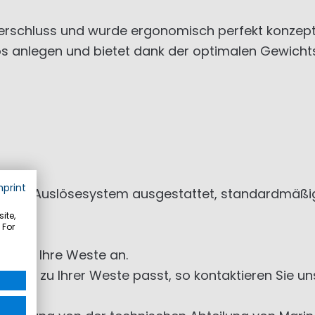
erschluss und wurde ergonomisch perfekt konzeptio
 anlegen und bietet dank der optimalen Gewicht
mprint
lpha-Auslösesystem ausgestattet, standardmäßig 
ite,
 For
e für Ihre Weste an.
ches Set zu Ihrer Weste passt, so kontaktieren Sie 