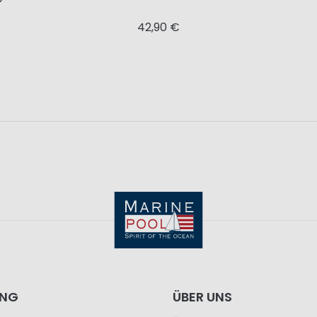
42,90 €
ING
ÜBER UNS