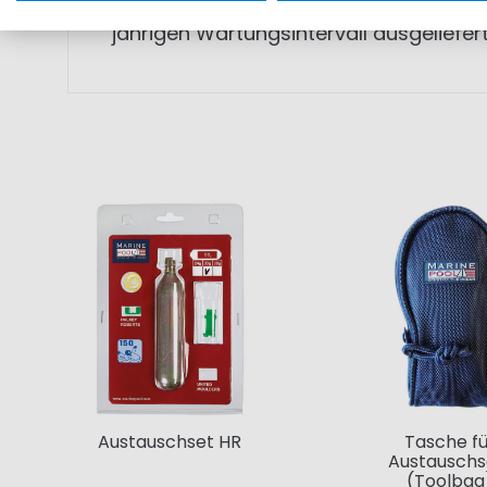
Jede Automatikweste wird vor der Aus
jährigen Wartungsintervall ausgeliefert
Austauschset HR
Tasche fü
Austauschs
(Toolbag