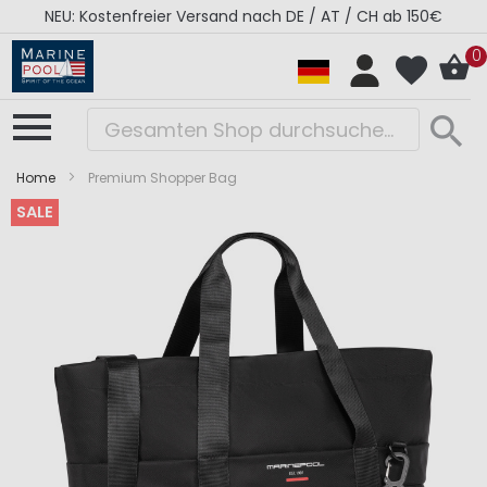
NEU: Kostenfreier Versand nach DE / AT / CH ab 150€
0
Home
Premium Shopper Bag
SALE
Zum
Zum
Ende
Anfang
der
der
Bildergalerie
Bildergalerie
springen
springen