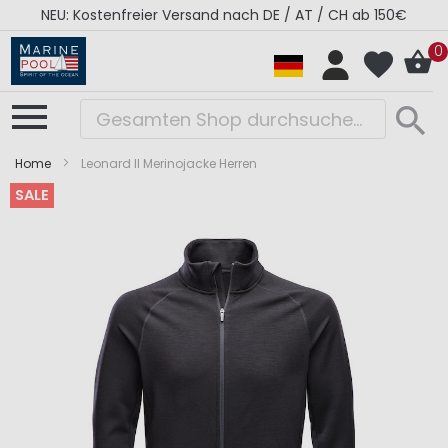
NEU: Kostenfreier Versand nach DE / AT / CH ab 150€
0
Home
Leonard II Merinojacke Herren
SALE
Zum
Zum
Ende
Anfang
der
der
Bildergalerie
Bildergalerie
springen
springen