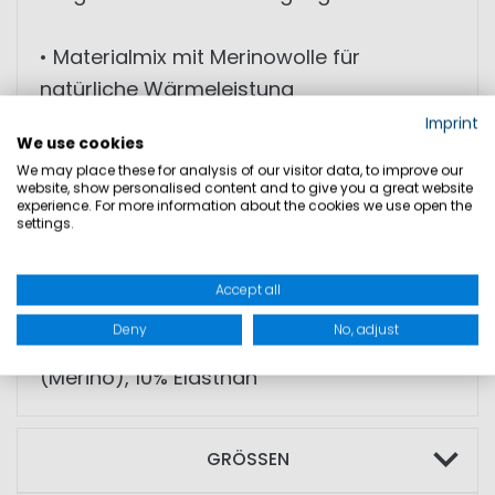
• Materialmix mit Merinowolle für
natürliche Wärmeleistung
• Atmungsaktiv
Imprint
We use cookies
• Dehnbar
We may place these for analysis of our visitor data, to improve our
• feuchtigkeitsregulierende Eigenschaften
website, show personalised content and to give you a great website
experience. For more information about the cookies we use open the
• weiches Material für hohen
settings.
Tragekomfort
• leichtes Gewicht
Accept all
Deny
No, adjust
MATERIAL: 70% Polyester, 20% Wolle
(Merino), 10% Elasthan
GRÖSSEN