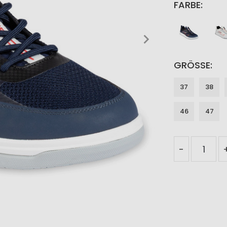
FARBE
GRÖSSE
37
38
46
47
-