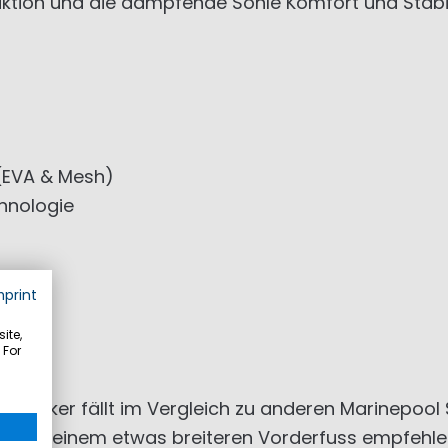
tion und die dämpfende Sohle Komfort und Stabilit
(EVA & Mesh)
hnologie
mprint
ite,
nten
 For
Sneaker fällt im Vergleich zu anderen Marinepool
iell bei einem etwas breiteren Vorderfuss empfehl