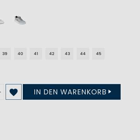
39
40
41
42
43
44
45
IN DEN WARENKORB
+