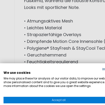
Fußklima, während die robuste Konstruk
Looks mit sportlicher Note.
• Atmungsaktives Mesh
• Leichtes Material
• Strapazierfähige Overlays
• Dämpfende Motion Core Innensohle 
• Polygiene® StayFresh & StayCool Tec
• Geruchshemmend
• Feuchtigkeitsregulierend
• Gepolsterter Kragen für Komfort
I
We use cookies
• Rutschfeste Laufsohle
We may place these for analysis of our visitor data, to improve our webs
• Modernes Design mit Kontrasteleme
show personalised content and to give you a great website experience.
more information about the cookies we use open the settings.
Hinweis zur Passform: Der MP Tempest 
Accept all
aus. Für eine optimale Passform, spez