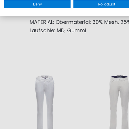
Deny
No, adjust
bestellen.
MATERIAL: Obermaterial: 30% Mesh, 25%
Laufsohle: MD, Gummi