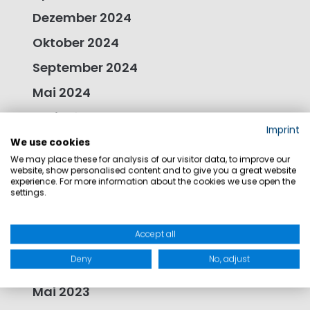
Dezember 2024
Oktober 2024
September 2024
Mai 2024
April 2024
Imprint
Januar 2024
We use cookies
We may place these for analysis of our visitor data, to improve our
November 2023
website, show personalised content and to give you a great website
experience. For more information about the cookies we use open the
Oktober 2023
settings.
September 2023
Accept all
August 2023
Deny
No, adjust
Juni 2023
Mai 2023