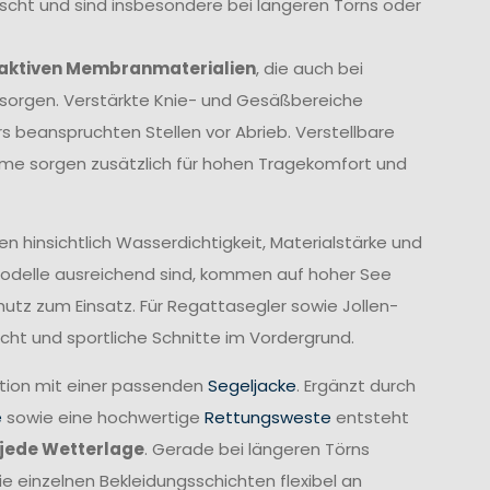
ischt und sind insbesondere bei längeren Törns oder
aktiven Membranmaterialien
, die auch bei
orgen. Verstärkte Knie- und Gesäßbereiche
 beanspruchten Stellen vor Abrieb. Verstellbare
me sorgen zusätzlich für hohen Tragekomfort und
 hinsichtlich Wasserdichtigkeit, Materialstärke und
Modelle ausreichend sind, kommen auf hoher See
z zum Einsatz. Für Regattasegler sowie Jollen-
cht und sportliche Schnitte im Vordergrund.
ation mit einer passenden
Segeljacke
. Ergänzt durch
e
sowie eine hochwertige
Rettungsweste
entsteht
jede Wetterlage
. Gerade bei längeren Törns
ie einzelnen Bekleidungsschichten flexibel an