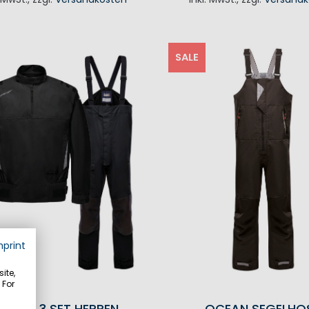
IN DEN WAREN
SALE
mprint
ite,
 For
ACING 3 SET HERREN
OCEAN SEGELHO