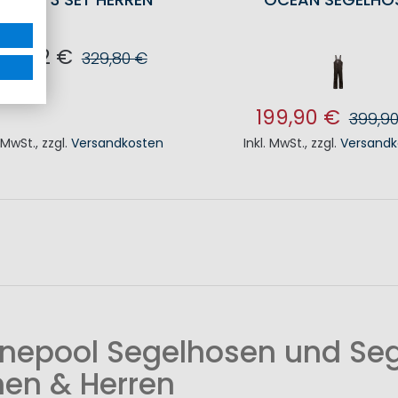
90,22 €
329,80 €
N DEN WARENKORB
199,90 €
399,9
. MwSt.
,
zzgl.
Versandkosten
Inkl. MwSt.
,
zzgl.
Versandk
IN DEN WAREN
nepool Segelhosen und Seg
en & Herren