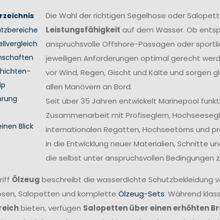
Die Wahl der richtigen Segelhose oder Salopett
rzeichnis
Leistungsfähigkeit
auf dem Wasser. Ob entsp
atzbereiche
llvergleich
anspruchsvolle Offshore-Passagen oder sport
nschaften
jeweiligen Anforderungen optimal gerecht wer
hichten-
vor Wind, Regen, Gischt und Kälte und sorgen gl
ip
allen Manövern an Bord.
hrung
Seit über 35 Jahren entwickelt Marinepool funk
Zusammenarbeit mit Profiseglern, Hochseesegl
einen Blick
internationalen Regatten, Hochseetörns und pro
in die Entwicklung neuer Materialien, Schnitte 
die selbst unter anspruchsvollen Bedingungen z
riff
Ölzeug
beschreibt die wasserdichte Schutzbekleidung 
sen, Salopetten und komplette
Ölzeug-Sets
. Während klas
reich
bieten, verfügen
Salopetten über einen erhöhten B