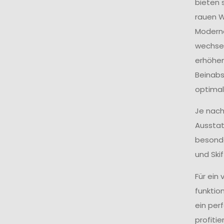
bieten 
rauen W
Modern
wechsel
erhöhen
Beinabs
optimal
Je nach
Ausstat
besonde
und Ski
Für ein
funktio
ein per
profiti