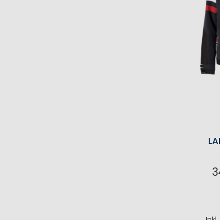
LA
3
I
Inkl