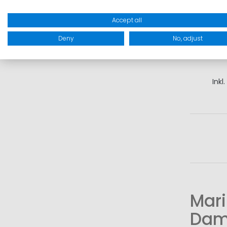
Accept all
2
Deny
No, adjust
I
Inkl
Mari
Dam