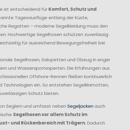
e ist entscheidend für
Komfort, Schutz und
annte Tagesausflüge entlang der Küste,
liche Regatten – moderne Segelkleidung muss den
den. Hochwertige Segelhosen schützen zuverlässig
eichzeitig für ausreichend Bewegungsfreiheit bei
tionale Segelhosen, Salopetten und Ölzeug in enger
ern und Wassersportexperten. Die Erfahrungen aus
fessionellen Offshore-Rennen fließen kontinuierlich
und Technologien ein. So entstehen Segelklamotten,
uverlässigen Schutz bieten.
von Seglern und umfasst neben
Segeljacken
auch
sische
Segelhosen vor allem Schutz im
rust- und Rückenbereich mit Trägern
. Dadurch