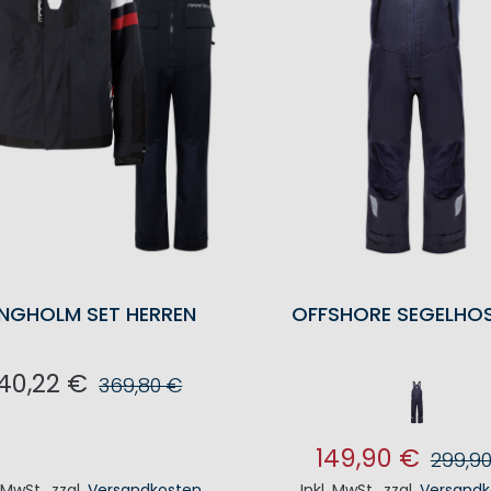
NGHOLM SET HERREN
OFFSHORE SEGELHOS
40,22 €
369,80 €
N DEN WARENKORB
149,90 €
299,9
. MwSt.
,
zzgl.
Versandkosten
Inkl. MwSt.
,
zzgl.
Versandk