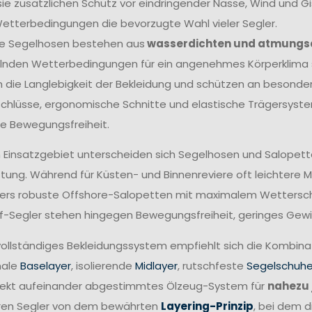
sie zusätzlichen Schutz vor eindringender Nässe, Wind und G
etterbedingungen die bevorzugte Wahl vieler Segler.
e Segelhosen bestehen aus
wasserdichten und atmungs
nden Wetterbedingungen für ein angenehmes Körperklima s
 die Langlebigkeit der Bekleidung und schützen an besonders
chlüsse, ergonomische Schnitte und elastische Trägersyste
e Bewegungsfreiheit.
 Einsatzgebiet unterscheiden sich Segelhosen und Salopetten
tung. Während für Küsten- und Binnenreviere oft leichtere 
rs robuste Offshore-Salopetten mit maximalem Wetterschut
ff-Segler stehen hingegen Bewegungsfreiheit, geringes Gewi
 vollständiges Bekleidungssystem empfiehlt sich die Kombin
nale
Baselayer
, isolierende
Midlayer
, rutschfeste
Segelschuh
fekt aufeinander abgestimmtes Ölzeug-System für
nahezu 
eren Segler von dem bewährten
Layering-Prinzip
, bei dem d