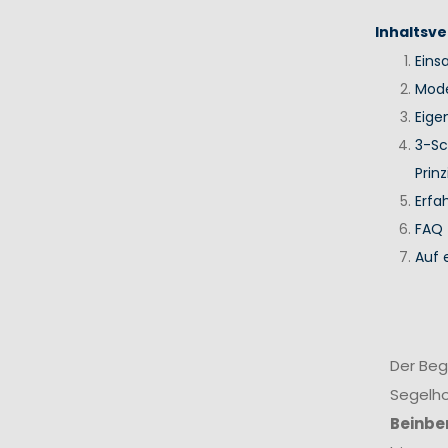
Inhaltsve
Eins
Mode
Eige
3-Sc
Prinz
Erfa
FAQ
Auf 
Der Beg
Segelho
Beinbe