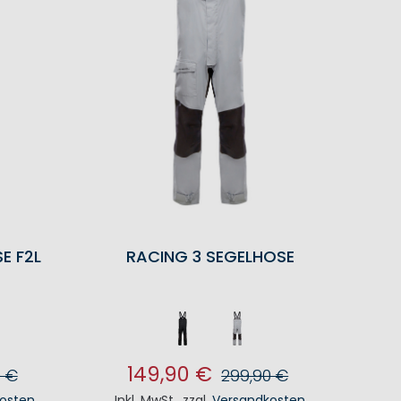
E F2L
RACING 3 SEGELHOSE
149,90 €
0 €
299,90 €
osten
Inkl. MwSt.
,
zzgl.
Versandkosten