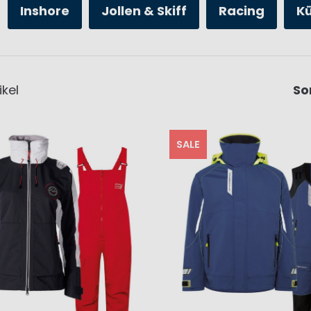
Inshore
Jollen & Skiff
Racing
K
ikel
So
SALE