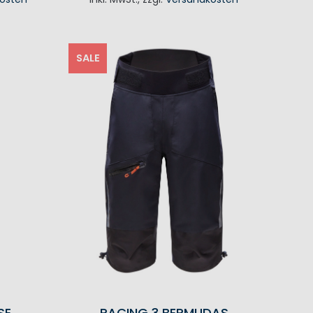
KORB
IN DEN WARENKORB
SALE
SE
RACING 3 BERMUDAS