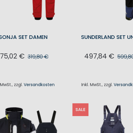
SONJA SET DAMEN
SUNDERLAND SET UN
75,02 €
497,84 €
319,80 €
599,8
N DEN WARENKORB
IN DEN WAREN
. MwSt.
,
zzgl.
Versandkosten
Inkl. MwSt.
,
zzgl.
Versandk
SALE