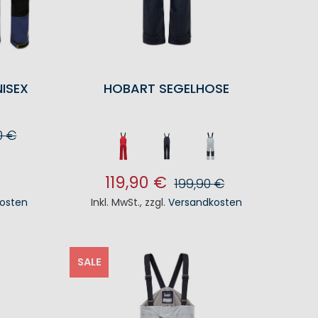
ISEX
HOBART SEGELHOSE
0 €
KORB
119,90 €
199,90 €
osten
Inkl. MwSt.
,
zzgl.
Versandkosten
IN DEN WARENKORB
SALE