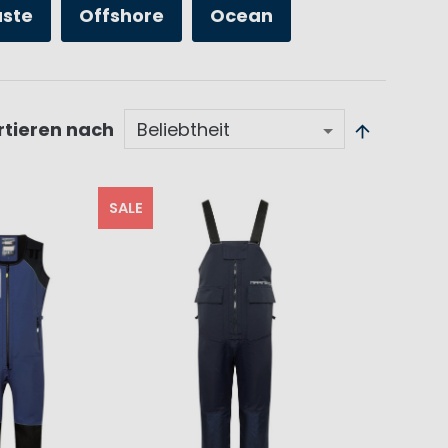
üste
Offshore
Ocean
rtieren nach
SALE