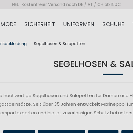
NEU: Kostenfreier Versand nach DE / AT / CH ab 150€
MODE
SICHERHEIT
UNIFORMEN
SCHUHE
onsbekleidung
Segelhosen & Salopetten
SEGELHOSEN & SA
ie hochwertige Segelhosen und Salopetten für Damen und Her
attaeinsätze. Seit über 35 Jahren entwickelt Marinepool fu
rsportexperten und bietet zuverlässigen Schutz bei unte