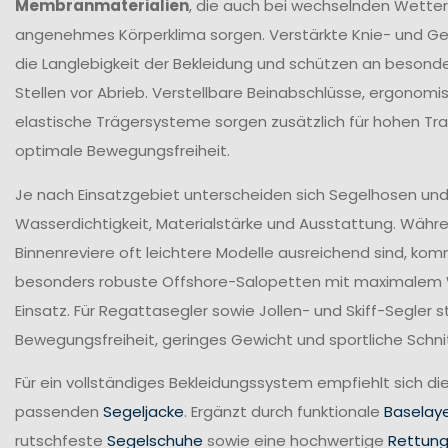
Membranmaterialien
, die auch bei wechselnden Wetter
angenehmes Körperklima sorgen. Verstärkte Knie- und G
die Langlebigkeit der Bekleidung und schützen an beson
Stellen vor Abrieb. Verstellbare Beinabschlüsse, ergonomi
elastische Trägersysteme sorgen zusätzlich für hohen T
optimale Bewegungsfreiheit.
Je nach Einsatzgebiet unterscheiden sich Segelhosen und 
Wasserdichtigkeit, Materialstärke und Ausstattung. Währ
Binnenreviere oft leichtere Modelle ausreichend sind, ko
besonders robuste Offshore-Salopetten mit maximalem
Einsatz. Für Regattasegler sowie Jollen- und Skiff-Segler
Bewegungsfreiheit, geringes Gewicht und sportliche Schni
Für ein vollständiges Bekleidungssystem empfiehlt sich di
passenden
Segeljacke
. Ergänzt durch funktionale
Baselay
rutschfeste
Segelschuhe
sowie eine hochwertige
Rettun