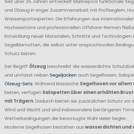
Seit über 35 Jahren entwickelt Marinepool funktionale Se
und Ölzeug in enger Zusammenarbeit mit Profiseglern, H
Wassersportexperten. Die Erfahrungen aus internationale
Hochseetörns und professionellen Offshore-Rennen fließen 
Entwicklung neuer Materialien, Schnitte und Technologien 
Segelklamotten, die selbst unter anspruchsvollen Beding
Schutz bieten.
Der Begriff
Ölzeug
beschreibt die wasserdichte Schutzbek
und umfasst neben
Segeljacken
auch Segelhosen, Salope
Ölzeug-Sets
. Während klassische
Segelhosen vor allem 
bieten, verfügen
Salopetten über einen erhöhten Brus
mit Trägern
. Dadurch bieten sie zusätzlichen Schutz vor 
Wind und Gischt und sind insbesondere bei längeren Törn
Wetterbedingungen die bevorzugte Wahl vieler Segler.
Moderne Segelhosen bestehen aus
wasserdichten und