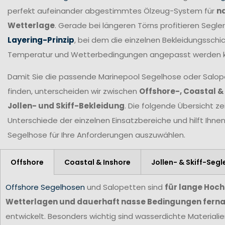
perfekt aufeinander abgestimmtes Ölzeug-System für
n
Wetterlage
. Gerade bei längeren Törns profitieren Seg
Layering-Prinzip
, bei dem die einzelnen Bekleidungsschic
Temperatur und Wetterbedingungen angepasst werden 
Damit Sie die passende Marinepool Segelhose oder Salopet
finden, unterscheiden wir zwischen
Offshore-, Coastal &
Jollen- und Skiff-Bekleidung
. Die folgende Übersicht ze
Unterschiede der einzelnen Einsatzbereiche und hilft Ihne
Segelhose für Ihre Anforderungen
auszuwählen.
Offshore
Coastal & Inshore
Jollen- & Skiff-Segl
Offshore Segelhosen
und Salopetten sind
für lange Hoc
Wetterlagen und dauerhaft nasse Bedingungen ferna
entwickelt. Besonders wichtig sind wasserdichte Materiali