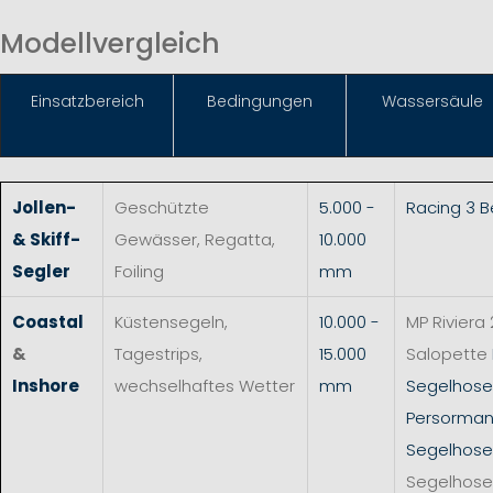
Modellvergleich
Einsat
zbereich
Bedingungen
Wassersäule
Jollen-
Geschützte
5.000 -
Racing 3 
& Skiff-
Gewässer, Regatta,
10.000
Segler
Foiling
mm
Coastal
Küstensegeln,
10.000 -
MP Riviera 
&
Tagestrips,
15.000
Salopette
Inshore
wechselhaftes Wetter
mm
Segelhos
Persorman
Segelhose
Segelhose