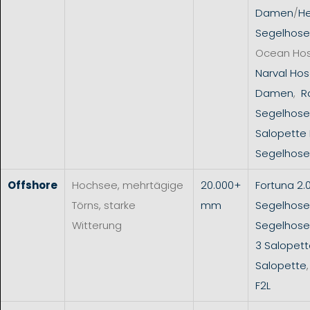
Damen
/
He
Segelhose
Ocean Ho
Narval Hos
Damen
,
R
Segelhose
Salopette
Segelhose
Offshore
Hochsee, mehrtägige
20.000+
Fortuna 2.
Törns, starke
mm
Segelhose
Witterung
Segelhos
3 Salopet
Salopette
F2L