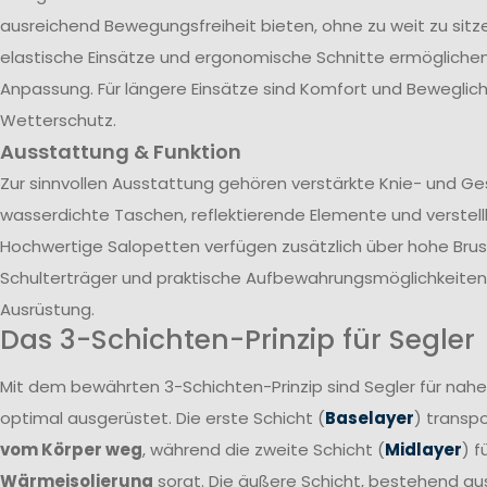
ausreichend Bewegungsfreiheit bieten, ohne zu weit zu sitze
elastische Einsätze und ergonomische Schnitte ermöglichen 
Anpassung. Für längere Einsätze sind Komfort und Beweglich
Wetterschutz.
Ausstattung & Funktion
Zur sinnvollen Ausstattung gehören verstärkte Knie- und G
wasserdichte Taschen, reflektierende Elemente und verstel
Hochwertige Salopetten verfügen zusätzlich über hohe Brust
Schulterträger und praktische Aufbewahrungsmöglichkeiten 
Ausrüstung.
Das 3-Schichten-Prinzip für Segler
Mit dem bewährten 3-Schichten-Prinzip sind Segler für nah
optimal ausgerüstet. Die erste Schicht (
Baselayer
) transpo
vom Körper weg
, während die zweite Schicht (
Midlayer
) f
Wärmeisolierung
sorgt. Die äußere Schicht, bestehend a