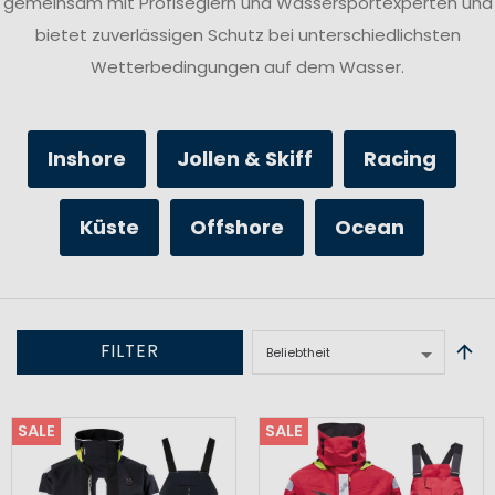
gemeinsam mit Profiseglern und Wassersportexperten und
bietet zuverlässigen Schutz bei unterschiedlichsten
Wetterbedingungen auf dem Wasser.
Inshore
Jollen & Skiff
Racing
Küste
Offshore
Ocean
FILTER
SALE
SALE